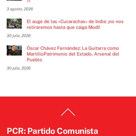
11
3 agosto, 2026
El auge de las «Cucarachas» de India: ¡no nos
retiraremos hasta que caiga Modi!
30 julio, 2026
Óscar Chávez Fernández: La Guitarra como
MartilloPatrimonio del Estado, Arsenal del
Pueblo
30 julio, 2026
Back
To
Top
PCR: Partido Comunista