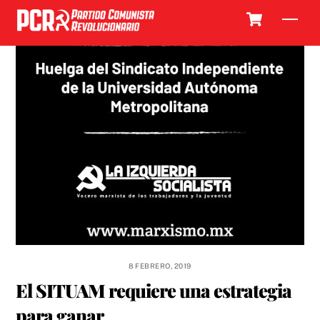
Skip
Cart
Men
to
content
8 FEBRERO, 2019
El SITUAM requiere una estrategia
para ganar