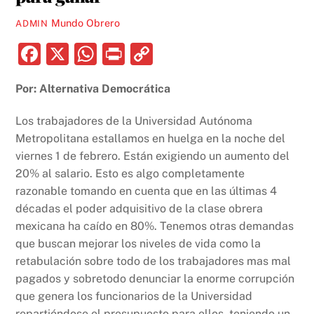
Mundo Obrero
ADMIN
F
X
W
P
C
a
h
ri
o
Por: Alternativa Democrática
c
at
nt
p
e
s
y
Los trabajadores de la Universidad Autónoma
b
A
Li
Metropolitana estallamos en huelga en la noche del
viernes 1 de febrero. Están exigiendo un aumento del
o
p
n
20% al salario. Esto es algo completamente
o
p
k
razonable tomando en cuenta que en las últimas 4
k
décadas el poder adquisitivo de la clase obrera
mexicana ha caído en 80%. Tenemos otras demandas
que buscan mejorar los niveles de vida como la
retabulación sobre todo de los trabajadores mas mal
pagados y sobretodo denunciar la enorme corrupción
que genera los funcionarios de la Universidad
repartiéndose el presupuesto para ellos, teniendo un