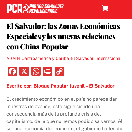
Skip
Cart
Men
to
3 SEPTIEMBRE, 2018
content
El Salvador: las Zonas Económicas
Especiales y las nuevas relaciones
con China Popular
Centroamérica y Caribe
,
El Salvador
,
Internacional
ADMIN
F
X
W
P
C
a
h
ri
o
Escrito por: Bloque Popular Juvenil – El Salvador
c
at
nt
p
e
s
y
El crecimiento económico en el país no parece dar
b
A
Li
muestras de avance, esto sigue siendo una
consecuencia más de la profunda crisis del
o
p
n
capitalismo, de la que no hemos podido salvarnos. Al
o
p
k
ser una economía dependiente, el gobierno ha tenido