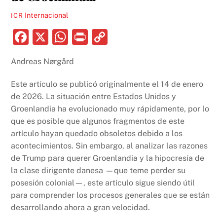
Internacional
ICR
F
X
W
P
C
a
h
ri
o
Andreas Nørgård
c
at
nt
p
e
s
y
Este artículo se publicó originalmente el 14 de enero
b
A
Li
de 2026. La situación entre Estados Unidos y
Groenlandia ha evolucionado muy rápidamente, por lo
o
p
n
que es posible que algunos fragmentos de este
o
p
k
artículo hayan quedado obsoletos debido a los
k
acontecimientos. Sin embargo, al analizar las razones
de Trump para querer Groenlandia y la hipocresía de
la clase dirigente danesa —que teme perder su
posesión colonial—, este artículo sigue siendo útil
para comprender los procesos generales que se están
desarrollando ahora a gran velocidad.