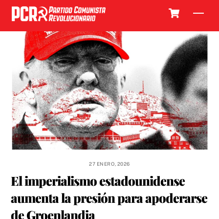
Skip
Cart
Men
to
content
27 ENERO, 2026
El imperialismo estadounidense
aumenta la presión para apoderarse
de Groenlandia