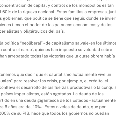
oncentración de capital y control de los monopolios es tan
el 60% de la riqueza nacional. Estas familias o empresas, jun
 gobiernan, que política se tiene que seguir, donde se invier
ienes tienen el poder de las palancas económicas y de los
rialistas y oligárquicos del país.
a política “neoliberal” –de capitalismo salvaje- en los último
ra contra el narco”, quienes han impuesto su voluntad sobre
han arrebatado todas las victorias que la clase obrera había
tenemos que decir que el capitalismo actualmente vive un
ales” para resolver las crisis, por ejemplo, el crédito, el
nlleva el desarrollo de las fuerzas productivas o la conqui
 países imperialistas, están agotadas. La deuda de las
ertido en una deuda gigantesca de los Estados –actualmente
 6 años era del 10%-. Estos niveles de deuda, que por
l 200% de su PIB, hace que todos los gobiernos no puedan