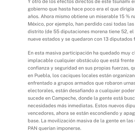
Y otro de los efectos directos de este tsunami es
gobierno que hasta hace poco era el que dirigí
años. Ahora mismo obtiene un miserable 15 % nac
México, por ejemplo, han perdido casi todas la
distrito (de 55 diputaciones morena tiene 52, el
nueve estados y se quedaron con 13 diputados fe
En esta masiva participación ha quedado muy c
implacable cualquier obstáculo que está frente a
confianza y seguridad en sus propias fuerzas, 
en Puebla, los caciques locales están organiza
enfrentado a grupos armados que robaron urnas,
electorales, están desafiando a cualquier poder
sucede en Campeche, donde la gente está busca
necesidades más inmediatas. Estos nuevos dipu
vencedores, ahora se están escondiendo y apaga
base. La movilización masiva de la gente en las 
PAN querían imponerse.