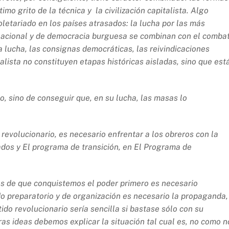
mo grito de la técnica y la civilización capitalista. Algo
oletariado en los países atrasados:
la lucha por las más
nacional y de democracia burguesa se combinan con el comba
a lucha, las consignas democráticas, las reivindicaciones
ialista no constituyen etapas históricas aisladas, sino que est
, sino de conseguir que, en su lucha, las masas lo
evolucionario, es necesario enfrentar a los obreros con la
ados y El programa de transición
, en E
l Programa de
tes de que conquistemos el pode
r
primero es necesario
o preparatorio y de organización es necesario la propaganda,
ido revolucionario sería sencilla si bastase sólo con su
as ideas debemos explicar la situación tal cual es, no como n