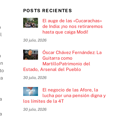
POSTS RECIENTES
El auge de las «Cucarachas»
de India: ¡no nos retiraremos
o
hasta que caiga Modi!
l
30 julio, 2026
Óscar Chávez Fernández: La
a
Guitarra como
en
MartilloPatrimonio del
Estado, Arsenal del Pueblo
to
ra
30 julio, 2026
El negocio de las Afore, la
lucha por una pensión digna y
a
los límites de la 4T
30 julio, 2026
a