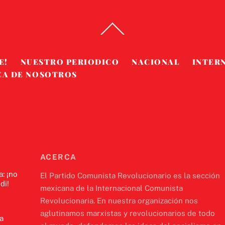
Back
To
Top
E!
NUESTRO PERIODICO
NACIONAL
INTER
CA DE NOSOTROS
ACERCA
a: ¡no
El Partido Comunista Revolucionario es la sección
di!
mexicana de la Internacional Comunista
Revolucionaria. En nuestra organización nos
aglutinamos marxistas y revolucionarios de todo
a