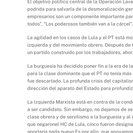
El objetivo político central de la Operación Lav
podrida para salvarla de la desmoralización gene
empresarios son un componente importante para t
todos”, “Los poderosos también van a la cárcel”.
La agilidad en los casos de Lula y el PT está mo
izquierda y del movimiento obrero. Después de to
un partido construido por los trabajadores, ahora
La burguesía ha decidido poner fin a la era de l
para la clase dominante que el PT no tenía más 
fue descartado. La profunda crisis del capital
dirección del aparato del Estado para profundiz
La Izquierda Marxista está en contra de la cond
a ser candidato. Sin embargo, no dejamos de señ
clase obrera y de servilismo a la burguesía y al 
que negaronel HC de Lula, cinco fueron designa
aportaría nada nuevo.Es por ello, que apoyamos