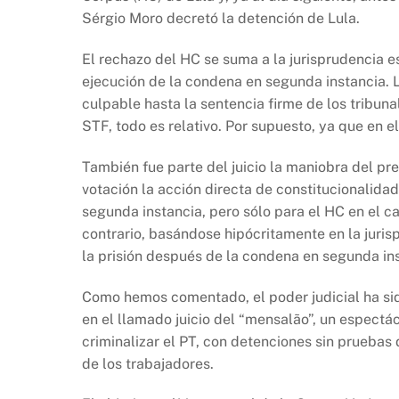
b
A
Li
Sérgio Moro decretó la detención de Lula.
o
p
n
o
p
k
El rechazo del HC se suma a la jurisprudencia es
k
ejecución de la condena en segunda instancia. 
culpable hasta la sentencia firme de los tribunal
STF, todo es relativo. Por supuesto, ya que en el
También fue parte del juicio la maniobra del p
votación la acción directa de constitucionalidad
segunda instancia, pero sólo para el HC en el ca
contrario, basándose hipócritamente en la juris
la prisión después de la condena en segunda ins
Como hemos comentado, el poder judicial ha sid
en el llamado juicio del “mensalão”, un espectá
criminalizar el PT, con detenciones sin pruebas 
de los trabajadores.