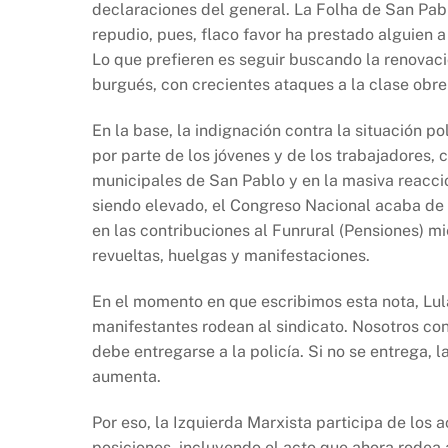
declaraciones del general. La Folha de San Pabl
repudio, pues, flaco favor ha prestado alguien a 
Lo que prefieren es seguir buscando la renovac
burgués, con crecientes ataques a la clase obrer
En la base, la indignación contra la situación po
por parte de los jóvenes y de los trabajadores, 
municipales de San Pablo y en la masiva reacció
siendo elevado, el Congreso Nacional acaba de 
en las contribuciones al Funrural (Pensiones) m
revueltas, huelgas y manifestaciones.
En el momento en que escribimos esta nota, Lul
manifestantes rodean al sindicato. Nosotros co
debe entregarse a la policía. Si no se entrega, l
aumenta.
Por eso, la Izquierda Marxista participa de los 
posiciones, incluyendo el acto que ahora rodea 