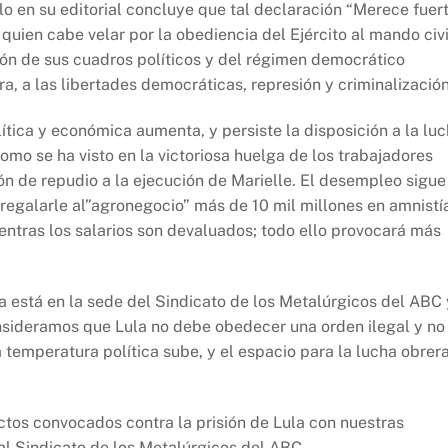
o en su editorial concluye que tal declaración “Merece fuer
quien cabe velar por la obediencia del Ejército al mando civil
ión de sus cuadros políticos y del régimen democrático
a, a las libertades democráticas, represión y criminalización
lítica y económica aumenta, y persiste la disposición a la lu
como se ha visto en la victoriosa huelga de los trabajadores
n de repudio a la ejecución de Marielle. El desempleo sigue
regalarle al”agronegocio” más de 10 mil millones en amnistí
ientras los salarios son devaluados; todo ello provocará más
a está en la sede del Sindicato de los Metalúrgicos del ABC 
nsideramos que Lula no debe obedecer una orden ilegal y no
a temperatura política sube, y el espacio para la lucha obrer
actos convocados contra la prisión de Lula con nuestras
al Sindicato de los Metalúrgicos del ABC.