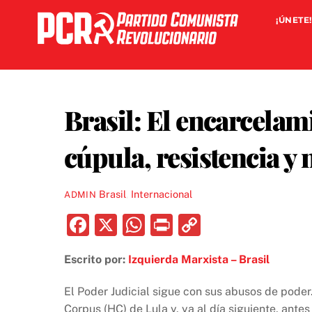
Skip
¡ÚNETE!
to
content
Brasil: El encarcelami
cúpula, resistencia y 
Brasil
,
Internacional
ADMIN
F
X
W
P
C
a
h
ri
o
Escrito por:
Izquierda Marxista – Brasil
c
at
nt
p
e
s
y
El Poder Judicial sigue con sus abusos de pode
Corpus (HC) de Lula y, ya al día siguiente, ant