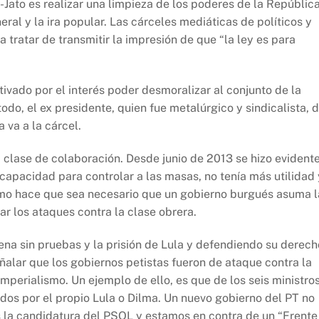
a-Jato es realizar una limpieza de los poderes de la Repúblic
ral y la ira popular. Las cárceles mediáticas de políticos y
ratar de transmitir la impresión de que “la ley es para
tivado por el interés poder desmoralizar al conjunto de la
do, el ex presidente, quien fue metalúrgico y sindicalista, 
 va a la cárcel.
a clase de colaboración. Desde junio de 2013 se hizo evident
capacidad para controlar a las masas, no tenía más utilidad 
ismo hace que sea necesario que un gobierno burgués asuma l
ar los ataques contra la clase obrera.
ena sin pruebas y la prisión de Lula y defendiendo su derech
alar que los gobiernos petistas fueron de ataque contra la
imperialismo. Un ejemplo de ello, es que de los seis ministro
dos por el propio Lula o Dilma. Un nuevo gobierno del PT no
 la candidatura del PSOL y estamos en contra de un “Frente