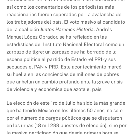
o
p
k
así como los comentarios de los periodistas más
k
reaccionarios fueron superados por la avalancha de
los trabajadores del país. El voto masivo al candidato
de la coalición
Juntos Haremos Historia
, Andrés
Manuel López Obrador, se ha reflejado en las
estadísticas del Instituto Nacional Electoral como un
zarpazo de tigre: un zarpazo que ha borrado de la
escena política al partido de Estado -el PRI- y sus
secuaces el PAN y PRD. Este acontecimiento marcó
su huella en las conciencias de millones de pobres
que anhelan un cambio profundo ante la grave crisis
de violencia y económica que azota el país.
La elección de este 1ro de Julio ha sido la más grande
que ha tenido México en los últimos 50 años, no solo
por el número de cargos públicos que se disputaron
en las urnas (18 mil 299 puestos de elección), sino por
la masiva participación que desde primera hora se