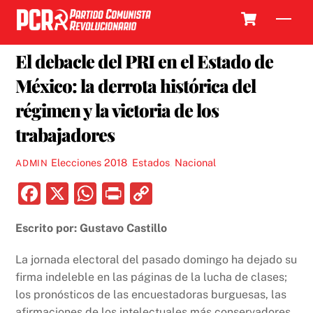
Skip
Cart
Men
to
3 JULIO, 2018
content
El debacle del PRI en el Estado de
México: la derrota histórica del
régimen y la victoria de los
trabajadores
Elecciones 2018
,
Estados
,
Nacional
ADMIN
F
X
W
P
C
a
h
ri
o
Escrito por: Gustavo Castillo
c
at
nt
p
e
s
y
La jornada electoral del pasado domingo ha dejado su
b
A
Li
firma indeleble en las páginas de la lucha de clases;
los pronósticos de las encuestadoras burguesas, las
o
p
n
afirmaciones de los intelectuales más conservadores,