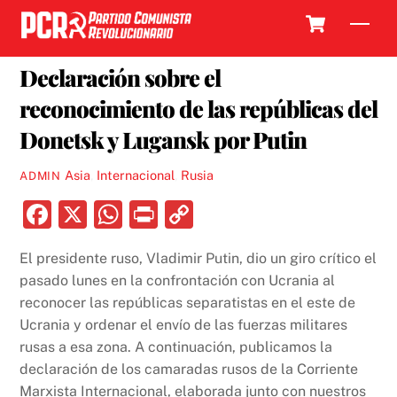
Skip
Cart
Men
to
23 FEBRERO, 2022
content
Declaración sobre el
reconocimiento de las repúblicas del
Donetsk y Lugansk por Putin
Asia
,
Internacional
,
Rusia
ADMIN
F
X
W
P
C
a
h
ri
o
El presidente ruso, Vladimir Putin, dio un giro crítico el
c
at
nt
p
pasado lunes en la confrontación con Ucrania al
e
s
y
reconocer las repúblicas separatistas en el este de
b
A
Li
Ucrania y ordenar el envío de las fuerzas militares
rusas a esa zona. A continuación, publicamos la
o
p
n
declaración de los camaradas rusos de la Corriente
o
p
k
Marxista Internacional, elaborada junto con nuestros