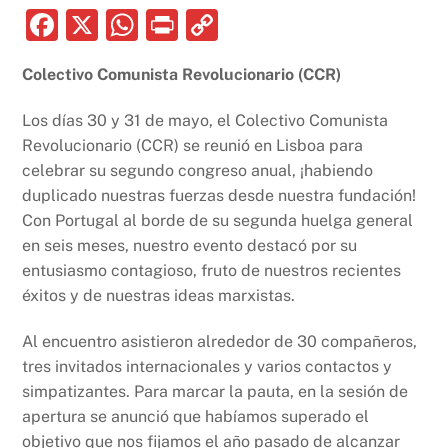
F
X
W
P
C
a
h
ri
o
Colectivo Comunista Revolucionario (CCR)
c
at
nt
p
e
s
y
Los días 30 y 31 de mayo, el Colectivo Comunista
b
A
Li
Revolucionario (CCR) se reunió en Lisboa para
celebrar su segundo congreso anual, ¡habiendo
o
p
n
duplicado nuestras fuerzas desde nuestra fundación!
o
p
k
Con Portugal al borde de su segunda huelga general
k
en seis meses, nuestro evento destacó por su
entusiasmo contagioso, fruto de nuestros recientes
éxitos y de nuestras ideas marxistas.
Al encuentro asistieron alrededor de 30 compañeros,
tres invitados internacionales y varios contactos y
simpatizantes. Para marcar la pauta, en la sesión de
apertura se anunció que habíamos superado el
objetivo que nos fijamos el año pasado de alcanzar