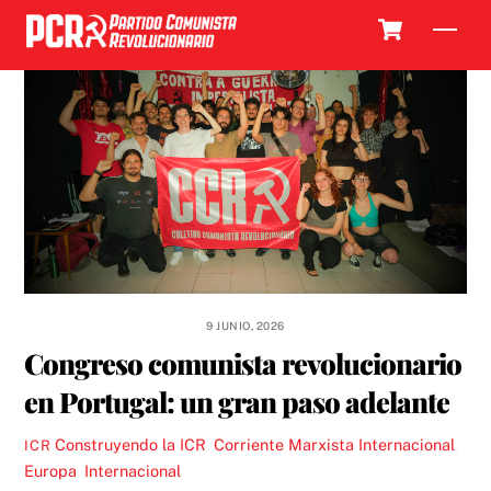
Skip
Cart
Men
to
content
9 JUNIO, 2026
Congreso comunista revolucionario
en Portugal: un gran paso adelante
Construyendo la ICR
,
Corriente Marxista Internacional
,
ICR
Europa
,
Internacional