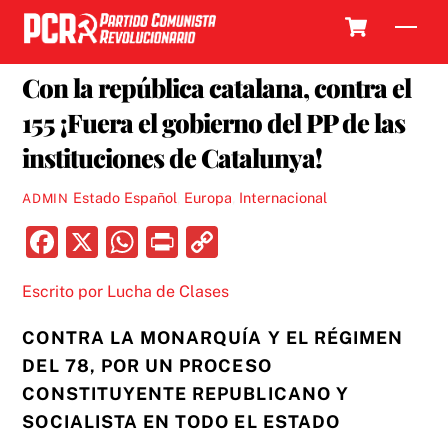
Skip
Cart
Men
to
28 OCTUBRE, 2017
content
Con la república catalana, contra el
155 ¡Fuera el gobierno del PP de las
instituciones de Catalunya!
Estado Español
,
Europa
,
Internacional
ADMIN
F
X
W
P
C
a
h
ri
o
Escrito por Lucha de Clases
c
at
nt
p
e
s
y
CONTRA LA MONARQUÍA Y EL RÉGIMEN
b
A
Li
DEL 78, POR UN PROCESO
o
p
n
CONSTITUYENTE REPUBLICANO Y
SOCIALISTA EN TODO EL ESTADO
o
p
k