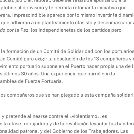
icial, judicial, laboral, debe ser resistida apuntando a la
glutine al activismo y le permita retomar la iniciativa que
rera. Imprescindible aparece por lo mismo invertir la dinám
s que adhieran a un planteamiento clasista y desenmascarar 
do por la Pa
z: los independienetes de los partidos pero
 la formación de un Comité de Solidaridad con los portuario
Un Comité para exigir la absolución de los 13 compañeros y 
movimiento portuario supone en el Puerto hacer propia una de 
 últimos 30 años. Una experiencia que barrió con la
samblea de Fuerza Portuaria.
s los compañeros que se han plegado a esta campaña solidari
 y pretende alinearse contra el «violentismo», es
 la clase trabajadora y de la revolución levantar las bander
cionalidad patronal y del Gobierno de los Trabajadores. Las