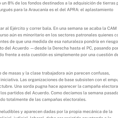
 un 8% de los fondos destinados a la adquisición de tierras 
rgués para la Araucanía es el del APRA: el aplastamiento
evar al Ejército y correr bala. En una semana se acaba la CAM
curso aún es minoritario en los sectores patronales quienes c
ntes de que una medida de esa naturaleza pondría en riesgo
acto del Acuerdo —desde la Derecha hasta el PC, pasando po
do frente a esta cuestión es simplemente por una cuestión d
de de masas y la clase trabajadora aún parecen confusas,
 iniciativa. Las organizaciones de base subsisten con el emp
Octubre. Una sorda pugna hace aparecer la campaña electora
e los partidos del Acuerdo. Como decíamos la semana pasada
ido totalmente de las campañas electorales.
neludibles y aparecen dadas por la propia mecánica de la