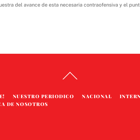
uestra del avance de esta necesaria contraofensiva y el pun
Back
To
Top
E!
NUESTRO PERIODICO
NACIONAL
INTER
CA DE NOSOTROS