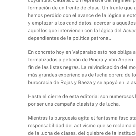
coyuntura. Cada acción represiva del régimen pol
formación de un frente de clase. Un frente que a
hemos perdido con el avance de la lógica electo
y emplazar a los candidatos, acercar a aquello
aquellos que intervienen con la lógica del
Acuer
dependientes de la política patronal.
En concreto hoy en Valparaíso esto nos obliga a
formalizados a petición de Piñera y Von Appen. 
fin de las listas negras. La reivindicación del 
más grandes experiencias de lucha obrera de los
burocracia de Rojas y Baeza y se apoyó en la a
Hasta el cierre de esta editorial son numeroso
por ser una campaña clasista y de lucha.
Mientras la burguesía agita el fantasma fascista
responsabilidad del activismo que se reclama de
de la lucha de clases, del quiebre de la institu