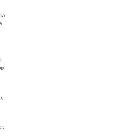
ica
a
s
el
las
a,
as