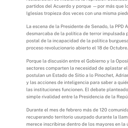
o
p
k
partidos del Acuerdo y porque —por más que lo 
k
Iglesias tropieza dos veces con una misma pied
La escena de la Presidente de Senado, la PPD 
desmarcaba de la política de terror impulsada po
postal de la incapacidad de la política burgues
proceso revolucionario abierto el 18 de Octubre
Porque la discusión entre el Gobierno y la Opos
sectores comparten la necesidad de aplastar e
postulan un Estado de Sitio a lo Pinochet, Adri
y las acciones de inteligencia para saber a qui
las instituciones funcionen. El debate plantead
simple rivalidad entre la Presidencia de la Repú
Durante el mes de febrero más de 120 comunida
recuperando territorio usurpado durante la ll
merece inscribirse dentro de los mayores en la 