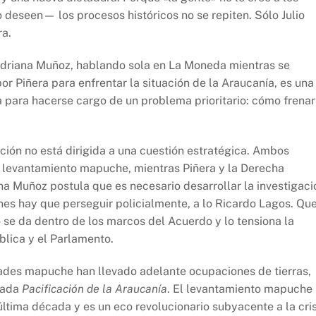
deseen— los procesos históricos no se repiten. Sólo Julio
ra.
Adriana Muñoz, hablando sola en La Moneda mientras se
r Piñera para enfrentar la situación de la Araucanía, es una
a para hacerse cargo de un problema prioritario: cómo frenar
.
ición no está dirigida a una cuestión estratégica. Ambos
l levantamiento mapuche, mientras Piñera y la Derecha
ana Muñoz postula que es necesario desarrollar la investigaci
énes hay que perseguir policialmente, a lo Ricardo Lagos. Qu
o se da dentro de los marcos del Acuerdo y lo tensiona la
blica y el Parlamento.
des mapuche han llevado adelante ocupaciones de tierras,
amada
Pacificación de la Araucanía
. El levantamiento mapuche
última década y es un eco revolucionario subyacente a la cris