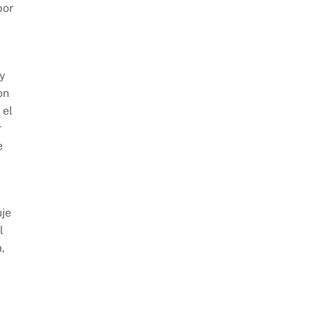
por
 y
on
 el
r
e
uje
l
,