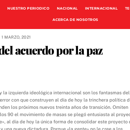
NUESTRO PERIODICO
NACIONAL
INTERNACIONAL
TE
ACERCA DE NOSOTROS
1 MARZO, 2021
del acuerdo por la paz
 y la izquierda ideológica internacional son los fantasmas del
rror con que construyen al día de hoy la trinchera política 
nden los próximos nuevos treinta años de transición. Omiten
los 90 el movimiento de masas se plegó entusiasta al proye
e», al día de hoy la única forma de consolidar este proyecto
y una nueva dictadura. Porque «la gente» no le cree a los