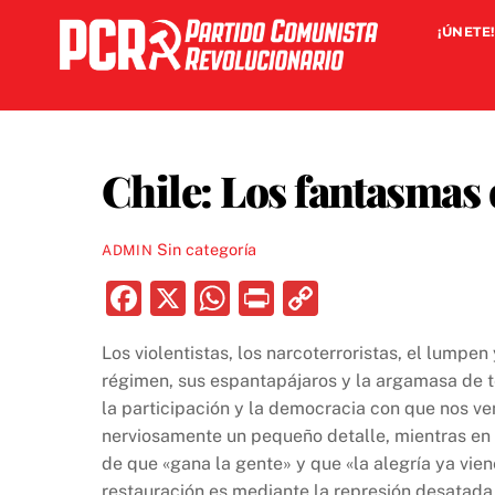
Skip
¡ÚNETE!
to
content
Chile: Los fantasmas 
Sin categoría
ADMIN
F
X
W
P
C
a
h
ri
o
Los violentistas, los narcoterroristas, el lumpen
c
at
nt
p
régimen, sus espantapájaros y la argamasa de te
e
s
y
la participación y la democracia con que nos ve
b
A
Li
nerviosamente un pequeño detalle, mientras en 
de que «gana la gente» y que «la alegría ya vien
o
p
n
restauración es mediante la represión desatada 