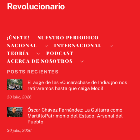
Revolucionario
¡ÚNETE!
NUESTRO PERIODICO
NACIONAL
INTERNACIONAL
TEORÍA
PODCAST
ACERCA DE NOSOTROS
POSTS RECIENTES
El auge de las «Cucarachas» de India: ¡no nos
retiraremos hasta que caiga Modi!
30 julio, 2026
Óscar Chávez Fernández: La Guitarra como
MartilloPatrimonio del Estado, Arsenal del
Pueblo
30 julio, 2026