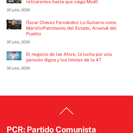
retiraremos hasta que caiga Modi!
30 julio, 2026
Óscar Chávez Fernández: La Guitarra como
MartilloPatrimonio del Estado, Arsenal del
Pueblo
30 julio, 2026
El negocio de las Afore, la lucha por una
pensión digna y los límites de la 4T
30 julio, 2026
Back
To
Top
PCR: Partido Comunista