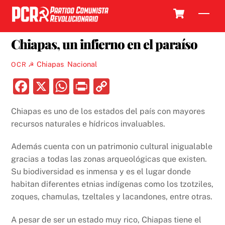
Skip
Cart
Men
to
23 SEPTIEMBRE, 2024
content
Chiapas, un infierno en el paraíso
Chiapas
,
Nacional
OCR ☭
F
X
W
P
C
a
h
ri
o
Chiapas es uno de los estados del país con mayores
c
at
nt
p
recursos naturales e hídricos invaluables.
e
s
y
b
A
Li
Además cuenta con un patrimonio cultural inigualable
gracias a todas las zonas arqueológicas que existen.
o
p
n
Su biodiversidad es inmensa y es el lugar donde
o
p
k
habitan diferentes etnias indígenas como los tzotziles,
k
zoques, chamulas, tzeltales y lacandones, entre otras.
A pesar de ser un estado muy rico, Chiapas tiene el