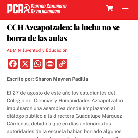
Skip
Cart
Men
to
3 SEPTIEMBRE, 2018
content
CCH Azcapotzalco: la lucha no se
borra de las aulas
Juventud y Educación
ADMIN
F
X
W
P
C
a
h
ri
o
Escrito por: Sharon Mayren Padilla
c
at
nt
p
e
s
y
El 27 de agosto de este año los estudiantes del
b
A
Li
Colegio de Ciencias y Humanidades Azcapotzalco
impulsaron una asamblea donde emplazaron al
o
p
n
diálogo público a la directora Guadalupe Márquez
o
p
k
Cárdenas, debido a que en días anteriores las
k
autoridades de la escuela habían borrado algunos