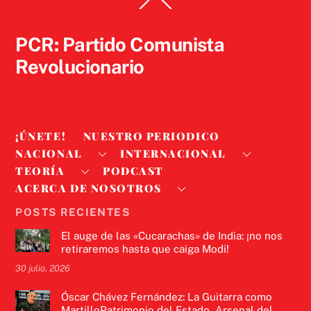
To
Top
PCR: Partido Comunista
Revolucionario
¡ÚNETE!
NUESTRO PERIODICO
NACIONAL
INTERNACIONAL
TEORÍA
PODCAST
ACERCA DE NOSOTROS
POSTS RECIENTES
El auge de las «Cucarachas» de India: ¡no nos
retiraremos hasta que caiga Modi!
30 julio, 2026
Óscar Chávez Fernández: La Guitarra como
MartilloPatrimonio del Estado, Arsenal del