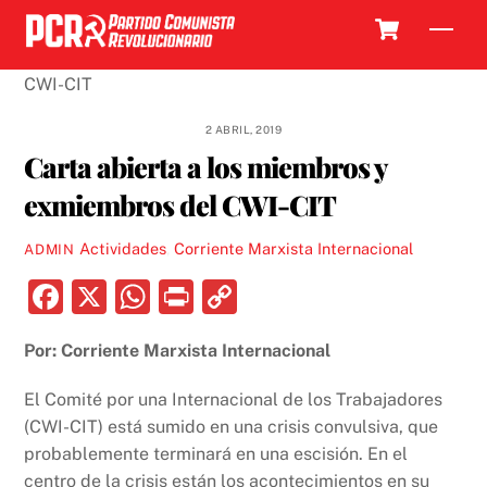
Skip
Cart
Men
to
content
2 ABRIL, 2019
Carta abierta a los miembros y
exmiembros del CWI-CIT
Actividades
,
Corriente Marxista Internacional
ADMIN
F
X
W
P
C
a
h
ri
o
Por: Corriente Marxista Internacional
c
at
nt
p
e
s
y
El Comité por una Internacional de los Trabajadores
b
A
Li
(CWI-CIT) está sumido en una crisis convulsiva, que
probablemente terminará en una escisión. En el
o
p
n
centro de la crisis están los acontecimientos en su