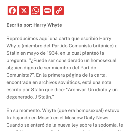
F
X
W
P
C
a
h
ri
o
Escrito por: Harry Whyte
c
at
nt
p
e
s
y
Reproducimos aquí una carta que escribió Harry
b
A
Li
Whyte (miembro del Partido Comunista británico) a
Stalin en mayo de 1934, en la cual planteó la
o
p
n
pregunta: ‘‘¿Puede ser considerado un homosexual
o
p
k
alguien digno de ser miembro del Partido
k
Comunista?’’. En la primera página de la carta,
encontrada en archivos soviéticos, está una nota
escrita por Stalin que dice: ‘’Archivar. Un idiota y un
degenerado. J Stalin.’’
En su momento, Whyte (que era homosexual) estuvo
trabajando en Moscú en el Moscow Daily News.
Cuando se enteró de la nueva ley sobre la sodomía, le