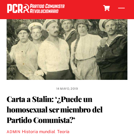
Skip
Cart
Men
to
content
14 MAYO, 2019
Carta a Stalin: ‘¿Puede un
homosexual ser miembro del
Partido Comunista?’
Historia mundial
,
Teoría
ADMIN