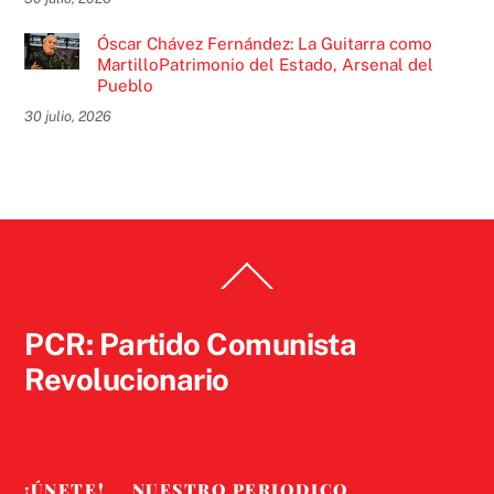
Óscar Chávez Fernández: La Guitarra como
MartilloPatrimonio del Estado, Arsenal del
Pueblo
30 julio, 2026
Back
To
Top
PCR: Partido Comunista
Revolucionario
¡ÚNETE!
NUESTRO PERIODICO