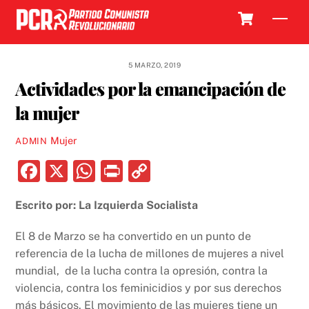
Skip
Cart
Men
to
content
5 MARZO, 2019
Actividades por la emancipación de
la mujer
Mujer
ADMIN
F
X
W
P
C
a
h
ri
o
Escrito por: La Izquierda Socialista
c
at
nt
p
e
s
y
El 8 de Marzo se ha convertido en un punto de
b
A
Li
referencia de la lucha de millones de mujeres a nivel
mundial, de la lucha contra la opresión, contra la
o
p
n
violencia, contra los feminicidios y por sus derechos
o
p
k
más básicos. El movimiento de las mujeres tiene un