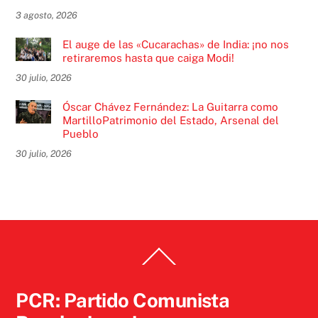
3 agosto, 2026
El auge de las «Cucarachas» de India: ¡no nos
retiraremos hasta que caiga Modi!
30 julio, 2026
Óscar Chávez Fernández: La Guitarra como
MartilloPatrimonio del Estado, Arsenal del
Pueblo
30 julio, 2026
Back
To
Top
PCR: Partido Comunista