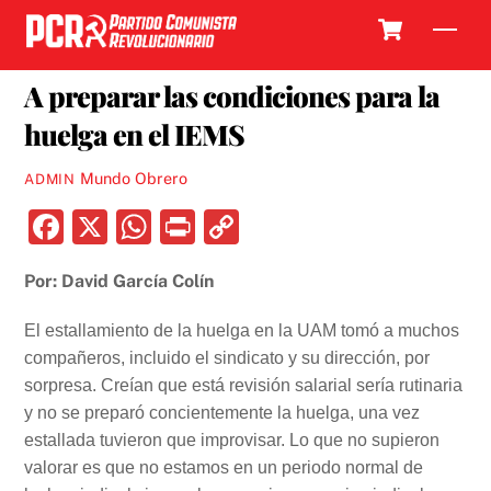
Skip
Cart
Men
to
2 ABRIL, 2019
content
A preparar las condiciones para la
huelga en el IEMS
Mundo Obrero
ADMIN
F
X
W
P
C
a
h
ri
o
Por: David García Colín
c
at
nt
p
e
s
y
El estallamiento de la huelga en la UAM tomó a muchos
b
A
Li
compañeros, incluido el sindicato y su dirección, por
sorpresa. Creían que está revisión salarial sería rutinaria
o
p
n
y no se preparó concientemente la huelga, una vez
o
p
k
estallada tuvieron que improvisar. Lo que no supieron
k
valorar es que no estamos en un periodo normal de