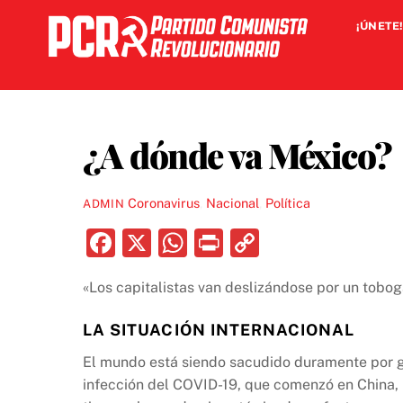
Skip
¡ÚNETE!
to
content
¿A dónde va México?
Coronavirus
,
Nacional
,
Política
ADMIN
F
X
W
P
C
a
h
ri
o
«Los capitalistas van deslizándose por un tobog
c
at
nt
p
e
s
y
LA SITUACIÓN INTERNACIONAL
b
A
Li
El mundo está siendo sacudido duramente por gr
o
p
n
infección del COVID-19, que comenzó en China, h