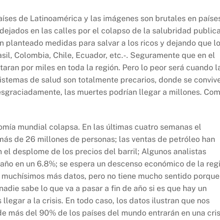
íses de Latinoamérica y las imágenes son brutales en paíse
jados en las calles por el colapso de la salubridad publica
 planteado medidas para salvar a los ricos y dejando que l
l, Colombia, Chile, Ecuador, etc.-. Seguramente que en el
ran por miles en toda la región. Pero lo peor será cuando l
 sistemas de salud son totalmente precarios, donde se conviv
esgraciadamente, las muertes podrían llegar a millones. Co
mía mundial colapsa. En las últimas cuatro semanas el
ás de 26 millones de personas; las ventas de petróleo han
 el desplome de los precios del barril; Algunos analistas
 año en un 6.8%; se espera un descenso económico de la reg
r muchísimos más datos, pero no tiene mucho sentido porque
nadie sabe lo que va a pasar a fin de año si es que hay un
legar a la crisis. En todo caso, los datos ilustran que nos
e más del 90% de los países del mundo entrarán en una cris