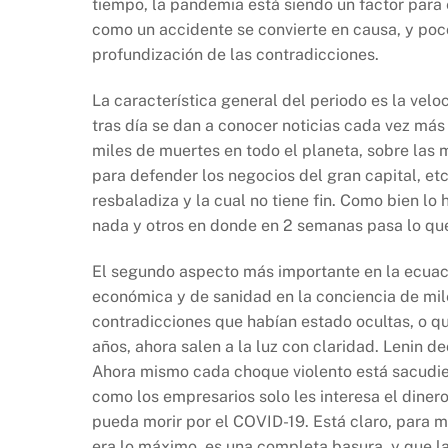
tiempo, la pandemia está siendo un factor par
o
p
k
como un accidente se convierte en causa, y po
k
profundización de las contradicciones.
La característica general del periodo es la vel
tras día se dan a conocer noticias cada vez más
miles de muertes en todo el planeta, sobre las
para defender los negocios del gran capital, et
resbaladiza y la cual no tiene fin. Como bien l
nada y otros en donde en 2 semanas pasa lo qu
El segundo aspecto más importante en la ecuació
económica y de sanidad en la conciencia de mil
contradicciones que habían estado ocultas, o 
años, ahora salen a la luz con claridad. Lenin d
Ahora mismo cada choque violento está sacudie
como los empresarios solo les interesa el diner
pueda morir por el COVID-19. Está claro, para 
era lo máximo, es una completa basura, y que las