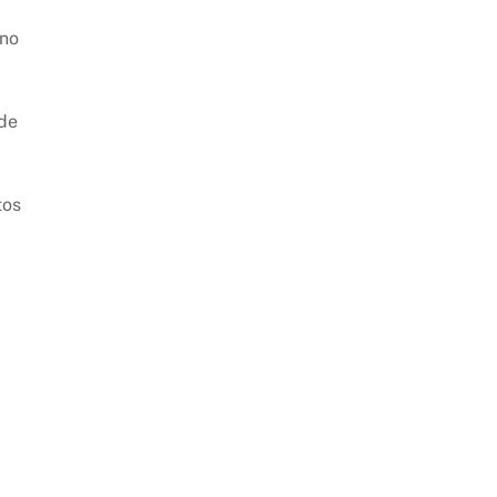
 no
 de
tos