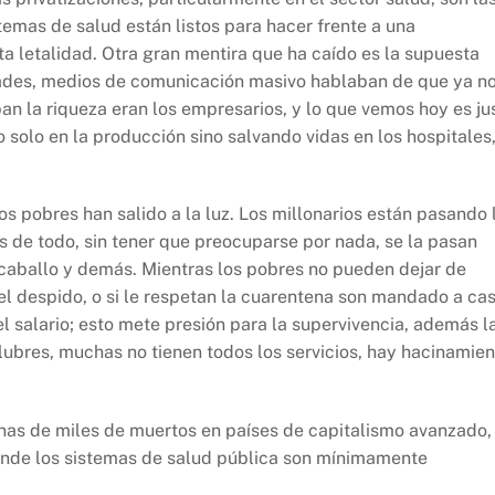
emas de salud están listos para hacer frente a una
ta letalidad. Otra gran mentira que ha caído es la supuesta
sidades, medios de comunicación masivo hablaban de que ya n
ban la riqueza eran los empresarios, y lo que vemos hoy es ju
no solo en la producción sino salvando vidas en los hospitales
los pobres han salido a la luz. Los millonarios están pasando 
s de todo, sin tener que preocuparse por nada, se la pasan
caballo y demás. Mientras los pobres no pueden dejar de
el despido, o si le respetan la cuarentena son mandado a ca
l salario; esto mete presión para la supervivencia, además l
lubres, muchas no tienen todos los servicios, hay hacinamien
nas de miles de muertos en países de capitalismo avanzado,
donde los sistemas de salud pública son mínimamente