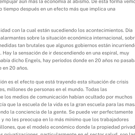
a empujar aún más la economía al abismo. De esta forma vem
co tiempo después en un efecto más que implica una
ocidad con la cual están sucediendo los acontecimientos. Día
 alarmantes sobre la situación económica internacional, sob
 medidas tan brutales que algunos gobiernos están incurriend
c. Hay la sensación de ir descendiendo en una espiral, muy
o había dicho Engels, hay períodos donde en 20 años no pasab
e en 20 años.
n es el efecto que está trayendo esta situación de crisis
es, millones de personas en el mundo. Todas las
que los medios de comunicación habían ocultado por muchos
ecía que la escuela de la vida es la gran escuela para las mas
ndo la conciencia de la gente. Se puede ver perfectamente
o y no les preocupa en lo más mínimo que los trabajadores
millones, que el modelo económico donde la propiedad priva
 privatizaciones, particularmente en el sector salud, son la