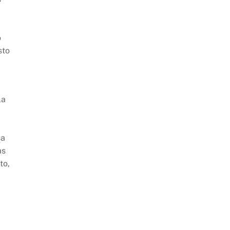
o
sto
,
la
sa
as
to,