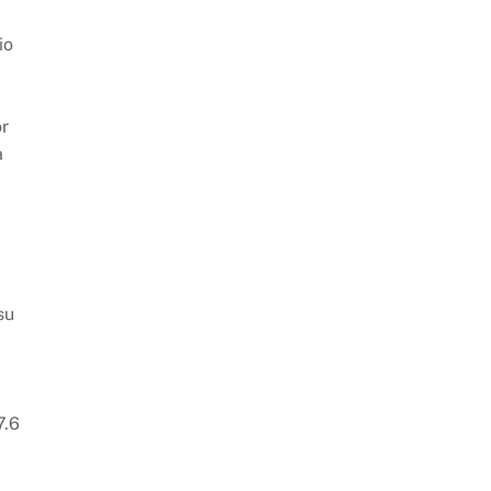
io
or
a
su
7.6