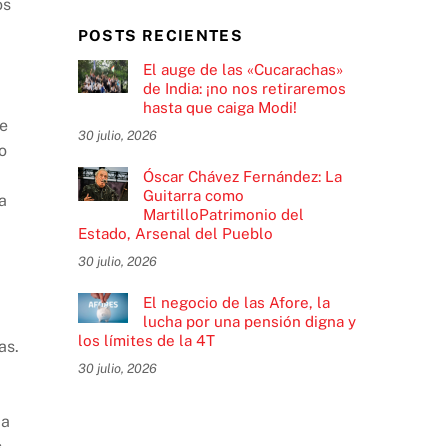
os
POSTS RECIENTES
El auge de las «Cucarachas»
de India: ¡no nos retiraremos
hasta que caiga Modi!
re
30 julio, 2026
o
Óscar Chávez Fernández: La
Guitarra como
a
MartilloPatrimonio del
Estado, Arsenal del Pueblo
30 julio, 2026
El negocio de las Afore, la
lucha por una pensión digna y
los límites de la 4T
as.
30 julio, 2026
da
s