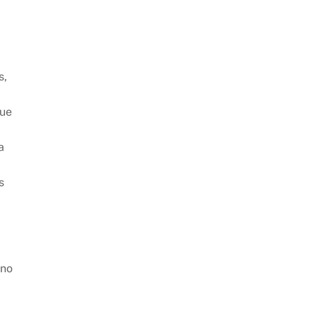
s,
que
a
s
 no