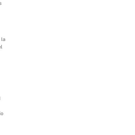
s
 la
el
N
io