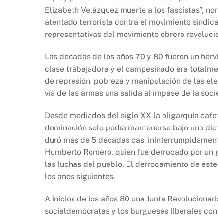
b
A
Li
Elizabeth Velázquez muerte a los fascistas”, n
o
p
n
atentado terrorista contra el movimiento sindica
o
p
k
representativas del movimiento obrero revolucio
k
Las décadas de los años 70 y 80 fueron un hervid
clase trabajadora y el campesinado era totalme
de represión, pobreza y manipulación de las ele
vía de las armas una salida al impase de la soci
Desde mediados del siglo XX la oligarquía cafet
dominación solo podía mantenerse bajo una dicta
duró más de 5 décadas casi ininterrumpidament
Humberto Romero, quien fue derrocado por un g
las luchas del pueblo. El derrocamiento de este
los años siguientes.
A inicios de los años 80 una Junta Revolucionari
socialdemócratas y los burgueses liberales con