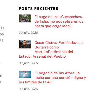
POSTS RECIENTES
El auge de las «Cucarachas»
de India: ¡no nos retiraremos
hasta que caiga Modi!
 la
30 julio, 2026
ños
 la
Óscar Chávez Fernández: La
Guitarra como
MartilloPatrimonio del
Estado, Arsenal del Pueblo
r
30 julio, 2026
El negocio de las Afore, la
on
lucha por una pensión digna y
en
los límites de la 4T
30 julio, 2026