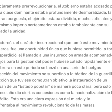
a claramente prerrevolucionaria, el gobierno estaba acosado 
 La clase dominante estaba profundamente desmoralizada, la
n burguesía, el ejército estaba dividido, muchos oficiales 
el mismo imperio norteamericano estaba tambaleante con su
rado la unidad.
adoreña, el carácter insurreccional que tomó este movimient
ideros, fue una oportunidad única que hubiese permitido la t
esperdició, el llamado a una insurrección armada acompañad
ejos para la gestión del poder hubiese calado rápidamente e
obrera en este periodo se lanzó en una serie de huelgas
ección del movimiento se subordinó a la táctica de la guerril
cción que tuviese como gran objetivo la instauración de un
aban de un “Estado popular” de manera poco clara, pero solo
en ese año dio ciertas concesiones como la nacionalización de 
édito. Esta era una clara expresión del miedo y la
rentaba al movimiento revolucionario de las masas.