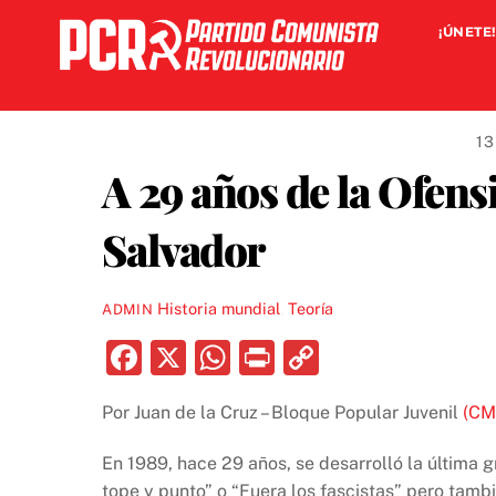
Skip
¡ÚNETE!
to
content
13
A 29 años de la Ofensi
Salvador
Historia mundial
,
Teoría
ADMIN
F
X
W
P
C
a
h
ri
o
Por Juan de la Cruz – Bloque Popular Juvenil
(CMI
c
at
nt
p
e
s
y
En 1989, hace 29 años, se desarrolló la última 
tope y punto” o “Fuera los fascistas” pero tam