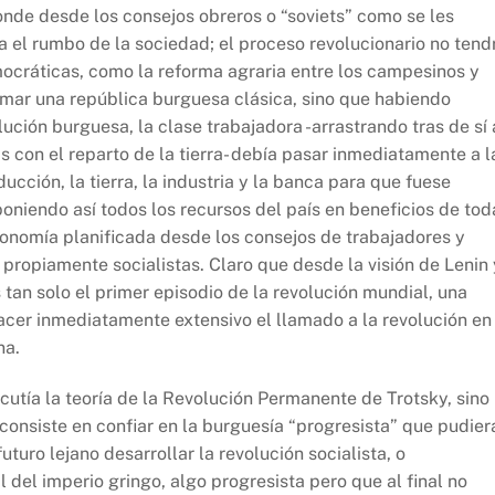
onde desde los consejos obreros o “soviets” como se les
a el rumbo de la sociedad; el proceso revolucionario no tend
ocráticas, como la reforma agraria entre los campesinos y
rmar una república burguesa clásica, sino que habiendo
ución burguesa, la clase trabajadora -arrastrando tras de sí 
on el reparto de la tierra- debía pasar inmediatamente a l
ucción, la tierra, la industria y la banca para que fuese
oniendo así todos los recursos del país en beneficios de tod
conomía planificada desde los consejos de trabajadores y
propiamente socialistas. Claro que desde la visión de Lenin 
 tan solo el primer episodio de la revolución mundial, una
hacer inmediatamente extensivo el llamado a la revolución en
na.
cutía la teoría de la Revolución Permanente de Trotsky, sino
 consiste en confiar en la burguesía “progresista” que pudier
uturo lejano desarrollar la revolución socialista, o
 del imperio gringo, algo progresista pero que al final no