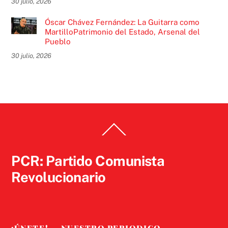
30 julio, 2026
Óscar Chávez Fernández: La Guitarra como
MartilloPatrimonio del Estado, Arsenal del
Pueblo
30 julio, 2026
Back
To
Top
PCR: Partido Comunista
Revolucionario
¡ÚNETE!
NUESTRO PERIODICO