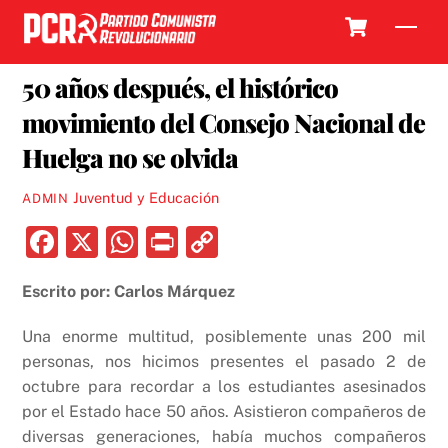
Skip
Cart
Men
to
5 OCTUBRE, 2018
content
50 años después, el histórico
movimiento del Consejo Nacional de
Huelga no se olvida
Juventud y Educación
ADMIN
F
X
W
P
C
a
h
ri
o
Escrito por: Carlos Márquez
c
at
nt
p
e
s
y
Una enorme multitud, posiblemente unas 200 mil
b
A
Li
personas, nos hicimos presentes el pasado 2 de
octubre para recordar a los estudiantes asesinados
o
p
n
por el Estado hace 50 años. Asistieron compañeros de
o
p
k
diversas generaciones, había muchos compañeros