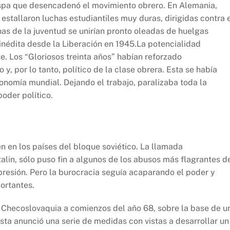
ispa que desencadenó el movimiento obrero. En Alemania,
 estallaron luchas estudiantiles muy duras, dirigidas contra 
has de la juventud se unirían pronto oleadas de huelgas
 inédita desde la Liberación en 1945.La potencialidad
e. Los “Gloriosos treinta años” habían reforzado
, por lo tanto, político de la clase obrera. Esta se había
conomía mundial. Dejando el trabajo, paralizaba toda la
oder político.
 en los países del bloque soviético. La llamada
Stalin, sólo puso fin a algunos de los abusos más flagrantes d
presión. Pero la burocracia seguía acaparando el poder y
ortantes.
e Checoslovaquia a comienzos del año 68, sobre la base de u
Esta anunció una serie de medidas con vistas a desarrollar un