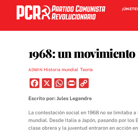
Skip
¡ÚNETE!
to
content
1968: un movimiento
Historia mundial
,
Teoría
ADMIN
F
X
W
P
C
a
h
ri
o
Escrito por: Jules Legendre
c
at
nt
p
e
s
y
La contestación social en 1968 no se limitaba a
b
A
Li
mundial. Desde Italia a Japón, pasando por los 
clase obrera y la juventud entraron en acción e
o
p
n