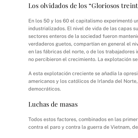
o
p
k
Los olvidados de los “Gloriosos trein
k
En los 50 y los 60 el capitalismo experimentó un
industrializados. El nivel de vida de las capas
sectores enteros de la sociedad fueron mantenid
verdaderos guetos, compartían en general el nive
en las fábricas del norte, o de los trabajadore
no percibieron el crecimiento. La explotación se
A esta explotación creciente se añadía la opresi
americanos y los católicos de Irlanda del Norte
democráticos.
Luchas de masas
Todos estos factores, combinados en las primera
contra el paro y contra la guerra de Vietnam, 