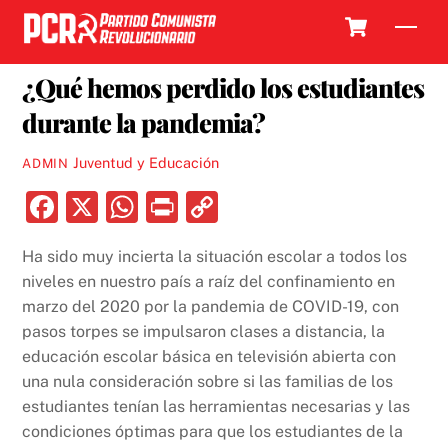
Skip
Cart
Men
to
16 JULIO, 2021
content
¿Qué hemos perdido los estudiantes
durante la pandemia?
Juventud y Educación
ADMIN
F
X
W
P
C
a
h
ri
o
Ha sido muy incierta la situación escolar a todos los
c
at
nt
p
niveles en nuestro país a raíz del confinamiento en
e
s
y
marzo del 2020 por la pandemia de COVID-19, con
b
A
Li
pasos torpes se impulsaron clases a distancia, la
educación escolar básica en televisión abierta con
o
p
n
una nula consideración sobre si las familias de los
o
p
k
estudiantes tenían las herramientas necesarias y las
k
condiciones óptimas para que los estudiantes de la