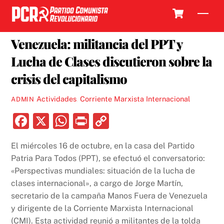
Skip
Cart
Men
to
3 NOVIEMBRE, 2019
content
Venezuela: militancia del PPT y
Lucha de Clases discutieron sobre la
crisis del capitalismo
Actividades
,
Corriente Marxista Internacional
ADMIN
F
X
W
P
C
a
h
ri
o
El miércoles 16 de octubre, en la casa del Partido
c
at
nt
p
Patria Para Todos (PPT), se efectuó el conversatorio:
e
s
y
«Perspectivas mundiales: situación de la lucha de
b
A
Li
clases internacional», a cargo de Jorge Martín,
secretario de la campaña Manos Fuera de Venezuela
o
p
n
y dirigente de la Corriente Marxista Internacional
o
p
k
(CMI). Esta actividad reunió a militantes de la tolda