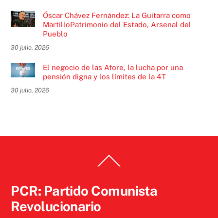
Óscar Chávez Fernández: La Guitarra como
MartilloPatrimonio del Estado, Arsenal del
Pueblo
30 julio, 2026
El negocio de las Afore, la lucha por una
pensión digna y los límites de la 4T
30 julio, 2026
Back
To
Top
PCR: Partido Comunista
Revolucionario