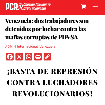
Skip
Cart
Men
to
3 MARZO, 2020
content
Venezuela: dos trabajadores son
detenidos por luchar contra las
mafias corruptas de PDVSA
Internacional
,
Venezuela
ADMIN
F
X
W
P
C
a
h
ri
o
¡BASTA DE REPRESIÓN
c
at
nt
p
e
s
y
CONTRA LUCHADORES
b
A
Li
REVOLUCIONARIOS!
o
p
n
o
p
k