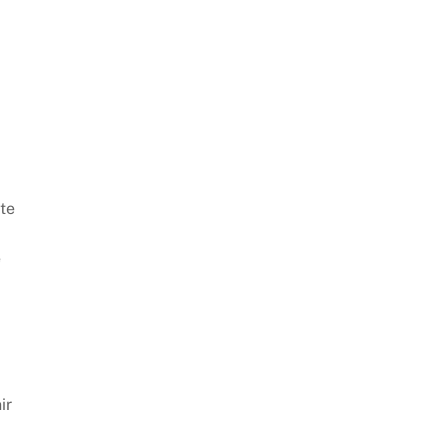
nte
e
ir