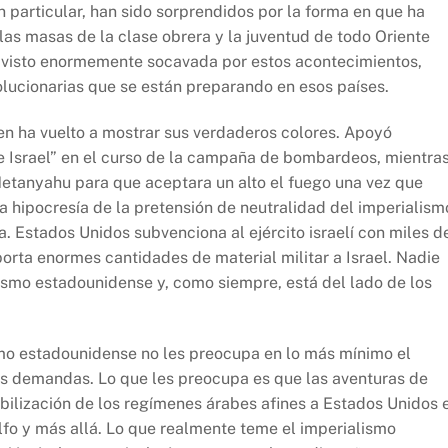
n particular, han sido sorprendidos por la forma en que ha
las masas de la clase obrera y la juventud de todo Oriente
a visto enormemente socavada por estos acontecimientos,
olucionarias que se están preparando en esos países.
en ha vuelto a mostrar sus verdaderos colores. Apoyó
e Israel” en el curso de la campaña de bombardeos, mientra
Netanyahu para que aceptara un alto el fuego una vez que
La hipocresía de la pretensión de neutralidad del imperialism
Estados Unidos subvenciona al ejército israelí con miles d
orta enormes cantidades de material militar a Israel. Nadie
lismo estadounidense y, como siempre, está del lado de los
smo estadounidense no les preocupa en lo más mínimo el
mas demandas. Lo que les preocupa es que las aventuras de
lización de los regímenes árabes afines a Estados Unidos 
olfo y más allá. Lo que realmente teme el imperialismo