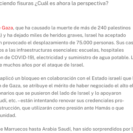
eciendo fisuras ¿Cuál es ahora la perspectiva?
e Gaza
, que ha causado la muerte de más de 240 palestinos
s) y ha dejado miles de heridos graves, Israel ha aceptado
an provocado el desplazamiento de 75.000 personas. Sus ca
os a las infraestructuras esenciales: escuelas, hospitales
ón de COVID-19), electricidad y suministro de agua potable. 
e muchos años por el ataque de Israel.
 aplicó un bloqueo en colaboración con el Estado israelí que
 de Gaza, se atribuye el mérito de haber negociado el alto e
narios que se pusieron del lado de Israel y lo apoyaron
dí, etc. – están intentando renovar sus credenciales pro-
trucción, que utilizarán como presión ante Hamás o que
tunidad.
e Marruecos hasta Arabia Saudí, han sido sorprendidos por 