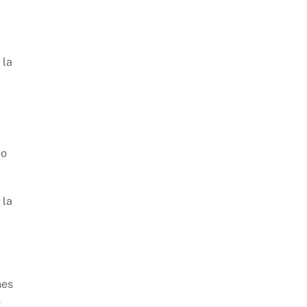
 la
do
 la
nes
s