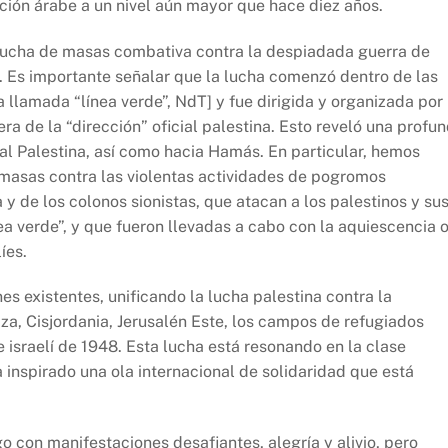
ción árabe a un nivel aún mayor que hace diez años.
 lucha de masas combativa contra la despiadada guerra de
 Es importante señalar que la lucha comenzó dentro de las
a llamada “línea verde”, NdT] y fue dirigida y organizada por
a de la “dirección” oficial palestina. Esto reveló una profu
al Palestina, así como hacia Hamás. En particular, hemos
 masas contra las violentas actividades de pogromos
y de los colonos sionistas, que atacan a los palestinos y su
a verde”, y que fueron llevadas a cabo con la aquiescencia o
íes.
es existentes, unificando la lucha palestina contra la
aza, Cisjordania, Jerusalén Este, los campos de refugiados
e israelí de 1948. Esta lucha está resonando en la clase
 inspirado una ola internacional de solidaridad que está
go con manifestaciones desafiantes, alegría y alivio, pero