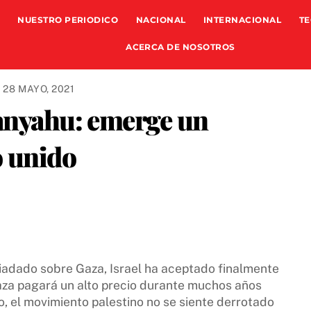
NUESTRO PERIODICO
NACIONAL
INTERNACIONAL
TE
ACERCA DE NOSOTROS
28 MAYO, 2021
tanyahu: emerge un
o unido
adado sobre Gaza, Israel ha aceptado finalmente
Gaza pagará un alto precio durante muchos años
o, el movimiento palestino no se siente derrotado