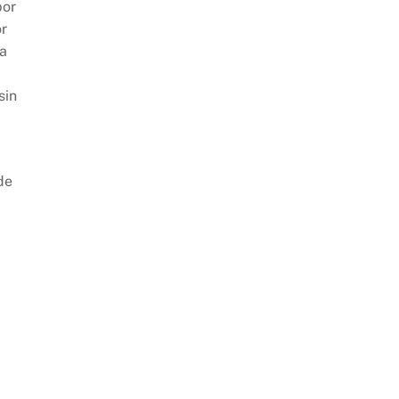
por
or
sa
sin
de