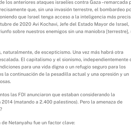
 de los anteriores ataques israelíes contra Gaza –remarcada 
recisamente que, sin una invasión terrestre, el bombardeo p
uponiendo que Israel tenga acceso a la inteligencia más preci
ctubre de 2020 Avi Kochavi, Jefe del Estado Mayor de Israel,
triunfo sobre nuestros enemigos sin una maniobra [terrestre], 
es, naturalmente, de escepticismo. Una vez más habrá otra
escalada. El capitalismo y el sionismo, independientemente 
ndiciones para una vida digna o un refugio seguro para los
es la continuación de la pesadilla actual y una opresión y un
iosas.
tos las FDI anunciaron que estaban considerando la
en 2014 (matando a 2.400 palestinos). Pero la amenaza de
?
 de Netanyahu fue un factor clave: