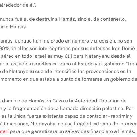
alrededor de él”.
nunca fue el de destruir a Hamás, sino el de contenerlo.
tan a Hamás.
e Hamás, aunque han mejorado en número y precisión, no son
l 90% de ellos son interceptados por sus defensas Iron Dome.
 aéreo en todo Israel es muy útil para Netanyahu desde el
ar a los judíos israelíes en torno al Estado y al gobierno “fre
lo de Netanyahu cuando intensificó las provocaciones en la
 momento en que estaba a punto de formarse un gobierno d
el dominio de Hamás en Gaza a la Autoridad Palestina de
n y la fragmentación de la llamada dirección palestina. Por
 es la única fuerza existente capaz de controlar –reprimir y
s últimos años, Netanyahu incluso llegó al extremo de interven
tarí
para que garantizara un salvavidas financiero a Hamás.