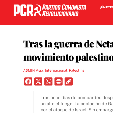
Skip
¡ÚNETE!
to
content
Tras la guerra de Ne
movimiento palestin
Asia
,
Internacional
,
Palestina
ADMIN
F
X
W
P
C
a
h
ri
o
c
at
nt
p
Tras once días de bombardeo despi
un alto el fuego. La población de 
e
s
y
por el ataque de Israel. Sin embarg