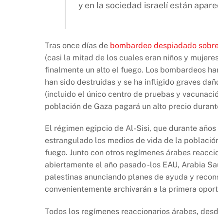
b
A
Li
y en la sociedad israelí están apar
o
p
n
o
p
k
k
Tras once días de
bombardeo despiadado sobr
(casi la mitad de los cuales eran niños y mujere
finalmente un alto el fuego. Los bombardeos h
han sido destruidas y se ha infligido graves dañ
(incluido el único centro de pruebas y vacunaci
población de Gaza pagará un alto precio durant
El régimen egipcio de Al-Sisi, que durante años
estrangulado los medios de vida de la población
fuego. Junto con otros regímenes árabes reaccio
abiertamente el año pasado -los EAU, Arabia Sau
palestinas anunciando planes de ayuda y recons
convenientemente archivarán a la primera opor
Todos los regímenes reaccionarios árabes, desd