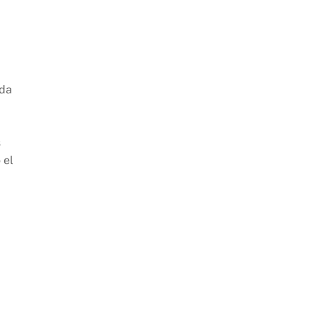
nda
s
 el