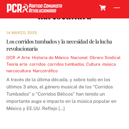
Skip
Cart
Men
to
narcocultura
content
14 MARZO, 2025
Los corridos tumbados y la necesidad de la lucha
revolucionaria
OCR ☭
Arte
,
Historia de México
,
Nacional
,
Obrero Sindical
,
Teoría
arte
,
corridos
,
corridos tumbados
,
Cultura
,
música
,
narcocultura
,
Narcotráfico
A través de la última década, y sobre todo en los
últimos 3 años, el género musical de los “Corridos
Tumbados” o “Corridos Bélicos” han tenido un
importante auge e impacto en la música popular en
México y EE.UU. Reflejo […]