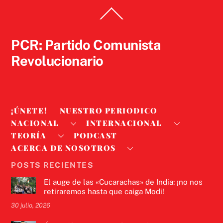
Back
To
Top
PCR: Partido Comunista
Revolucionario
¡ÚNETE!
NUESTRO PERIODICO
NACIONAL
INTERNACIONAL
TEORÍA
PODCAST
ACERCA DE NOSOTROS
POSTS RECIENTES
El auge de las «Cucarachas» de India: ¡no nos
retiraremos hasta que caiga Modi!
30 julio, 2026