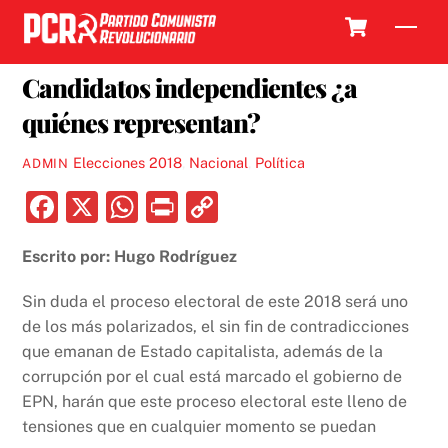
Skip
Cart
Men
to
14 MAYO, 2018
content
Candidatos independientes ¿a
quiénes representan?
Elecciones 2018
,
Nacional
,
Política
ADMIN
F
X
W
P
C
a
h
ri
o
Escrito por: Hugo Rodríguez
c
at
nt
p
e
s
y
Sin duda el proceso electoral de este 2018 será uno
b
A
Li
de los más polarizados, el sin fin de contradicciones
que emanan de Estado capitalista, además de la
o
p
n
corrupción por el cual está marcado el gobierno de
o
p
k
EPN, harán que este proceso electoral este lleno de
k
tensiones que en cualquier momento se puedan