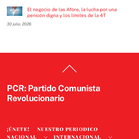
El negocio de las Afore, la lucha por una
pensión digna y los límites de la 4T
30 julio, 2026
Back
To
Top
PCR: Partido Comunista
Revolucionario
¡ÚNETE!
NUESTRO PERIODICO
NACIONAL
INTERNACIONAL