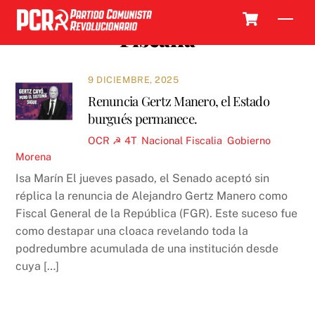
Skip
Cart
Men
to
Fiscalia
content
9 DICIEMBRE, 2025
Renuncia Gertz Manero, el Estado
burgués permanece.
OCR ☭
4T
,
Nacional
Fiscalia
,
Gobierno
Morena
Isa Marín El jueves pasado, el Senado aceptó sin
réplica la renuncia de Alejandro Gertz Manero como
Fiscal General de la República (FGR). Este suceso fue
como destapar una cloaca revelando toda la
podredumbre acumulada de una institución desde
cuya […]