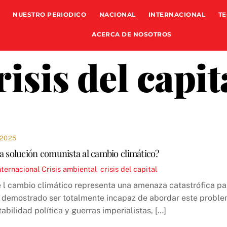
NUESTRO PERIODICO
NACIONAL
INTERNACIONAL
TE
ACERCA DE NOSOTROS
risis del capit
 2025
a solución comunista al cambio climático?
nternacional
Crisis ambiental
,
crisis del capital
l cambio climático representa una amenaza catastrófica par
a demostrado ser totalmente incapaz de abordar este proble
abilidad política y guerras imperialistas, […]