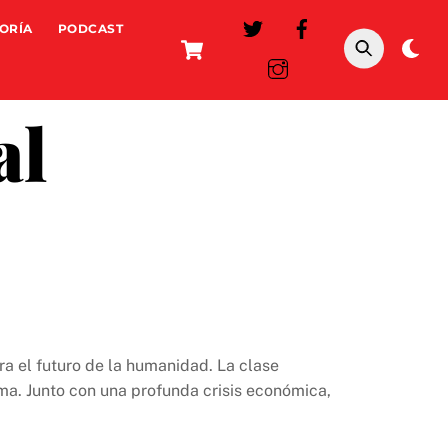
ORÍA
PODCAST
Cart
Da
mo
al
a el futuro de la humanidad. La clase
ma. Junto con una profunda crisis económica,