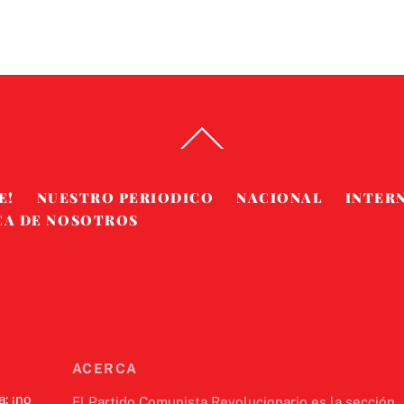
Back
To
Top
E!
NUESTRO PERIODICO
NACIONAL
INTER
CA DE NOSOTROS
ACERCA
a: ¡no
El Partido Comunista Revolucionario es la sección