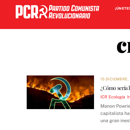
Skip
¡ÚNETE!
to
content
c
15 DICIEMBRE,
¿Cómo sería l
ICR
Ecología
,
I
Manon Powrie 
capitalista h
una gran inest