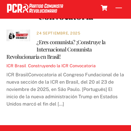
Skip
Cart
Men
to
Convocatoria
content
24 SEPTIEMBRE, 2025
¿Eres comunista? ¡Construye la
Internacional Comunista
Revolucionaria en Brasil!
ICR
Brasil
,
Construyendo la ICR
Convocatoria
ICR BrasilConvocatoria al Congreso Fundacional de la
nueva sección de la ICR en Brasil, del 20 al 23 de
noviembre de 2025, en São Paulo. [Português] El
inicio de la nueva administración Trump en Estados
Unidos marcó el fin del […]