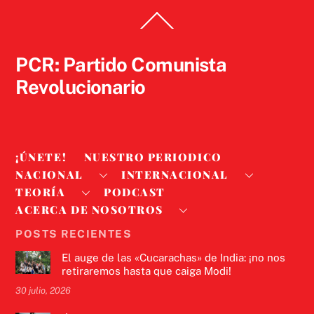
Back
To
Top
PCR: Partido Comunista
Revolucionario
¡ÚNETE!
NUESTRO PERIODICO
NACIONAL
INTERNACIONAL
TEORÍA
PODCAST
ACERCA DE NOSOTROS
POSTS RECIENTES
El auge de las «Cucarachas» de India: ¡no nos
retiraremos hasta que caiga Modi!
30 julio, 2026