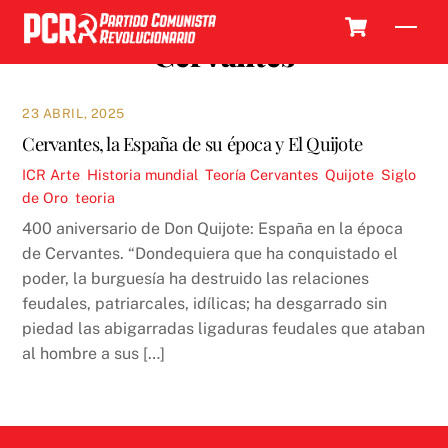
Skip
Cart
Men
to
Cervantes
content
23 ABRIL, 2025
Cervantes, la España de su época y El Quijote
ICR
Arte
,
Historia mundial
,
Teoría
Cervantes
,
Quijote
,
Siglo
de Oro
,
teoria
400 aniversario de Don Quijote: España en la época
de Cervantes. “Dondequiera que ha conquistado el
poder, la burguesía ha destruido las relaciones
feudales, patriarcales, idílicas; ha desgarrado sin
piedad las abigarradas ligaduras feudales que ataban
al hombre a sus […]