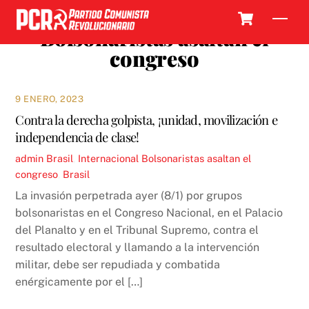
Skip
Cart
Men
to
Bolsonaristas asaltan el
content
congreso
9 ENERO, 2023
Contra la derecha golpista, ¡unidad, movilización e
independencia de clase!
admin
Brasil
,
Internacional
Bolsonaristas asaltan el
congreso
,
Brasil
La invasión perpetrada ayer (8/1) por grupos
bolsonaristas en el Congreso Nacional, en el Palacio
del Planalto y en el Tribunal Supremo, contra el
resultado electoral y llamando a la intervención
militar, debe ser repudiada y combatida
enérgicamente por el […]