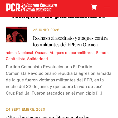
Skip
Cart
Men
to
Ataques de paramilitares
content
25 JUNIO, 2026
Rechazo al asesinato y ataques contra
los militantes del FPR en Oaxaca
admin
Nacional
,
Oaxaca
Ataques de paramilitares
,
Estado
Capitalista
,
Solidaridad
Partido Comunista Revolucionario El Partido
Comunista Revolucionario repudia la agresión armada
de la que fueron víctimas militantes del FPR, en la
noche del 22 de junio, y que cobró la vida de José
Cruz Padilla. Fueron atacados en el municipio […]
24 SEPTIEMBRE, 2020
¡Alto a los ataques paramilitares contra las