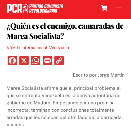
Skip
Cart
Men
to
28 MAYO, 2017
content
¿Quién es el enemigo, camaradas de
Marea Socialista?
Internacional
,
Venezuela
ADMIN
F
X
W
P
C
a
h
ri
o
Escrito por Jorge Martín
c
at
nt
p
e
s
y
Marea Socialista afirma que el principal problema al
b
A
Li
que se enfrenta Venezuela es la deriva autoritaria del
gobierno de Maduro. Empezando por una premisa
o
p
n
incorrecta, terminan con conclusiones totalmente
o
p
k
erradas que les colocan del otro lado de la barricada.
k
Veamos.