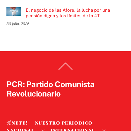
El negocio de las Afore, la lucha por una
pensión digna y los límites de la 4T
30 julio, 2026
Back
To
Top
PCR: Partido Comunista
Revolucionario
¡ÚNETE!
NUESTRO PERIODICO
NACIONAL
INTERNACIONAL