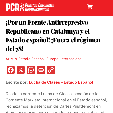
Skip
Cart
Men
to
27 MARZO, 2018
content
¡Por un Frente Antirrepresivo
Republicano en Catalunya y el
Estado español! ¡Fuera el régimen
del 78!
Estado Español
,
Europa
,
Internacional
ADMIN
F
X
W
P
C
a
h
ri
o
Escrito por:
Lucha de Clases – Estado Español
c
at
nt
p
e
s
y
Desde la corriente Lucha de Clases, sección de la
b
A
Li
Corriente Marxista Internacional en el Estado español,
rechazamos la detención de Carles Puigdemont en
o
p
n
Alemania y exigimos su inmediata puesta en libertad,