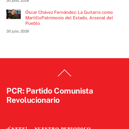
30 julio, 2026
Óscar Chávez Fernández: La Guitarra como
MartilloPatrimonio del Estado, Arsenal del
Pueblo
30 julio, 2026
Back
To
Top
PCR: Partido Comunista
Revolucionario
¡ÚNETE!
NUESTRO PERIODICO