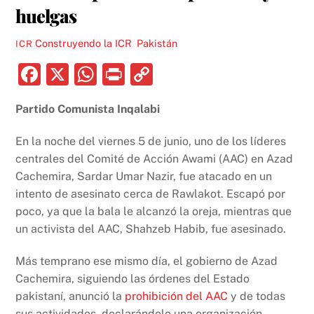
huelgas
Construyendo la ICR
,
Pakistán
ICR
F
X
W
P
C
a
h
ri
o
Partido Comunista Inqalabi
c
at
nt
p
e
s
y
En la noche del viernes 5 de junio, uno de los líderes
b
A
Li
centrales del Comité de Acción Awami (AAC) en Azad
Cachemira, Sardar Umar Nazir, fue atacado en un
o
p
n
intento de asesinato cerca de Rawlakot. Escapó por
o
p
k
poco, ya que la bala le alcanzó la oreja, mientras que
k
un activista del AAC, Shahzeb Habib, fue asesinado.
Más temprano ese mismo día, el gobierno de Azad
Cachemira, siguiendo las órdenes del Estado
pakistaní, anunció la
prohibición del AAC
y de todas
sus actividades, declarándolo una organización