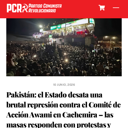
Skip
Cart
Men
to
content
10 JUNIO, 2026
Pakistán: el Estado desata una
brutal represión contra el Comité de
Acción Awami en Cachemira – las
masas responden con protestas y