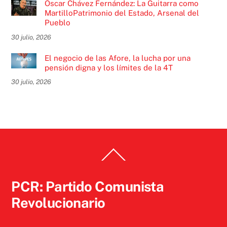
Óscar Chávez Fernández: La Guitarra como
MartilloPatrimonio del Estado, Arsenal del
Pueblo
30 julio, 2026
El negocio de las Afore, la lucha por una
pensión digna y los límites de la 4T
30 julio, 2026
Back
To
Top
PCR: Partido Comunista
Revolucionario