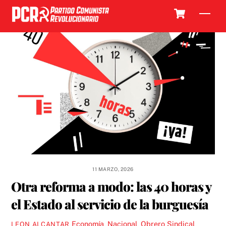
Skip
Cart
Men
to
content
11 MARZO, 2026
Otra reforma a modo: las 40 horas y
el Estado al servicio de la burguesía
Economía
,
Nacional
,
Obrero Sindical
,
LEON ALCANTAR