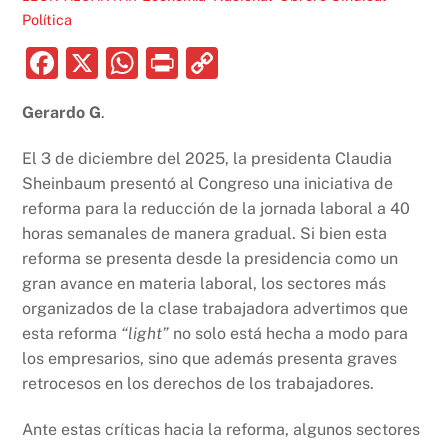
Política
F
X
W
P
C
a
h
ri
o
Gerardo G
.
c
at
nt
p
e
s
y
El 3 de diciembre del 2025, la presidenta Claudia
b
A
Li
Sheinbaum presentó al Congreso una iniciativa de
reforma para la reducción de la jornada laboral a 40
o
p
n
horas semanales de manera gradual. Si bien esta
o
p
k
reforma se presenta desde la presidencia como un
k
gran avance en materia laboral, los sectores más
organizados de la clase trabajadora advertimos que
esta reforma
“light”
no solo está hecha a modo para
los empresarios, sino que además presenta graves
retrocesos en los derechos de los trabajadores.
Ante estas críticas hacia la reforma, algunos sectores