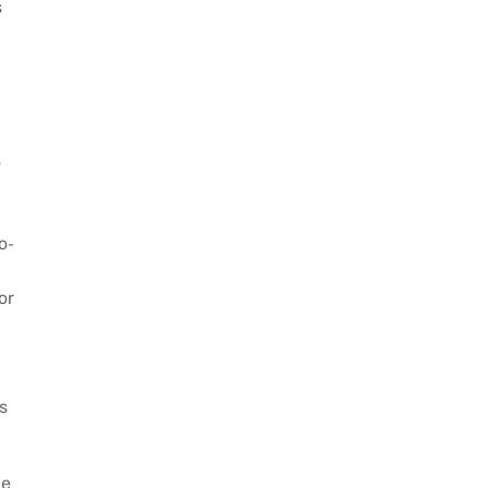
s
o
o-
or
s
de