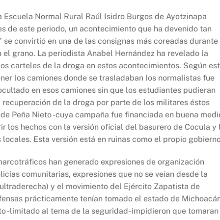
a Escuela Normal Rural Raúl Isidro Burgos de Ayotzinapa
s de este periodo, un acontecimiento que ha devenido tan
” se convirtió en una de las consignas más coreadas durante
n el grano. La periodista Anabel Hernández ha revelado la
 los carteles de la droga en estos acontecimientos. Según es
etener los camiones donde se trasladaban los normalistas fue
 ocultado en esos camiones sin que los estudiantes pudieran
 recuperación de la droga por parte de los militares éstos
no de Peña Nieto -cuya campaña fue financiada en buena med
ir los hechos con la versión oficial del basurero de Cocula y 
s locales. Esta versión está en ruinas como el propio gobierno
 narcotráficos han generado expresiones de organización
icías comunitarias, expresiones que no se veían desde la
ultraderecha) y el movimiento del Ejército Zapatista de
efensas prácticamente tenían tomado el estado de Michoacá
to -limitado al tema de la seguridad- impidieron que tomaran