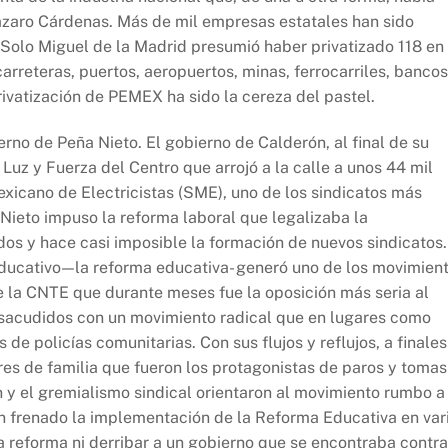
Lázaro Cárdenas. Más de mil empresas estatales han sido
 Solo Miguel de la Madrid presumió haber privatizado 118 en
arreteras, puertos, aeropuertos, minas, ferrocarriles, bancos
 privatización de PEMEX ha sido la cereza del pastel.
rno de Peña Nieto. El gobierno de Calderón, al final de su
Luz y Fuerza del Centro que arrojó a la calle a unos 44 mil
exicano de Electricistas (SME), uno de los sindicatos más
Nieto impuso la reforma laboral que legalizaba la
idos y hace casi imposible la formación de nuevos sindicatos.
ducativo — la reforma educativa- generó uno de los movimien
 la CNTE que durante meses fue la oposición más seria al
 sacudidos con un movimiento radical que en lugares como
de policías comunitarias. Con sus flujos y reflujos, a finales
res de familia que fueron los protagonistas de paros y tomas
n y el gremialismo sindical orientaron al movimiento rumbo a
 frenado la implementación de la Reforma Educativa en var
la reforma ni derribar a un gobierno que se encontraba contra