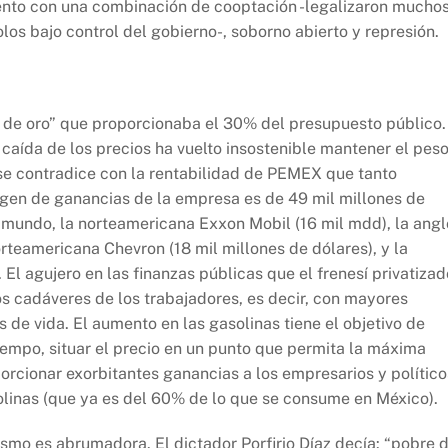
ento con una combinación de cooptación -legalizaron mucho
los bajo control del gobierno-, soborno abierto y represión.
s de oro” que proporcionaba el 30% del presupuesto público.
 caída de los precios ha vuelto insostenible mantener el pes
 se contradice con la rentabilidad de PEMEX que tanto
rgen de ganancias de la empresa es de 49 mil millones de
 mundo, la norteamericana Exxon Mobil (16 mil mdd), la angl
rteamericana Chevron (18 mil millones de dólares), y la
 El agujero en las finanzas públicas que el frenesí privatizad
s cadáveres de los trabajadores, es decir, con mayores
s de vida. El aumento en las gasolinas tiene el objetivo de
tiempo, situar el precio en un punto que permita la máxima
orcionar exorbitantes ganancias a los empresarios y político
olinas (que ya es del 60% de lo que se consume en México).
smo es abrumadora. El dictador Porfirio Díaz decía: “pobre 