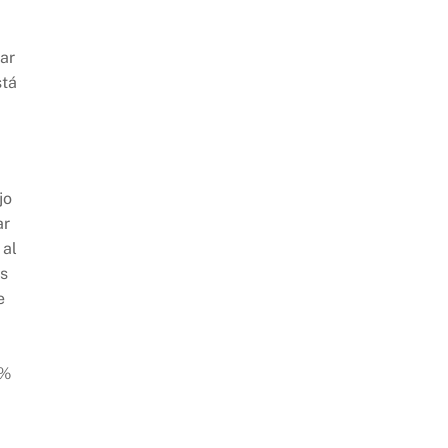
ar
stá
jo
ar
 al
ás
e
7%