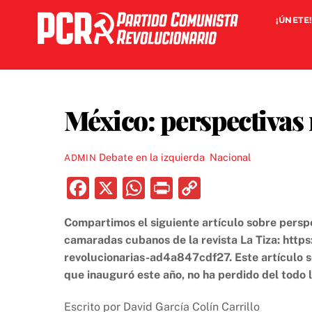
Skip
¡ÚNETE!
to
content
México: perspectivas 
Debate en la izquierda
,
Nacional
ADMIN
F
X
W
P
C
a
h
ri
o
Compartimos el siguiente artículo sobre persp
c
at
nt
p
camaradas cubanos de la revista La Tiza: ht
e
s
y
revolucionarias-ad4a847cdf27. Este artículo se
b
A
Li
que inauguró este año, no ha perdido del todo l
o
p
n
Escrito por David García Colín Carrillo