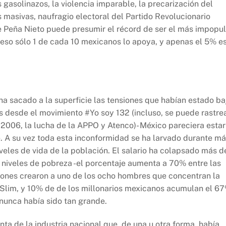
s gasolinazos, la violencia imparable, la precarización del
s masivas, naufragio electoral del Partido Revolucionario
de Peña Nieto puede presumir el récord de ser el más impopul
ceso sólo 1 de cada 10 mexicanos lo apoya, y apenas el 5% e
 ha sacado a la superficie las tensiones que habían estado ba
os desde el movimiento #Yo soy 132 (incluso, se puede rastre
 2006, la lucha de la APPO y Atenco)- México pareciera estar
 A su vez toda esta inconformidad se ha larvado durante m
iveles de vida de la población. El salario ha colapsado más d
niveles de pobreza -el porcentaje aumenta a 70% entre las
iones crearon a uno de los ocho hombres que concentran la
 Slim, y 10% de de los millonarios mexicanos acumulan el 6
 nunca había sido tan grande.
ta de la industria nacional que, de una u otra forma, había