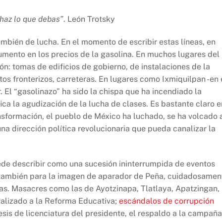
 haz lo que debas”
. León Trotsky
ambién de lucha. En el momento de escribir estas líneas, en
umento en los precios de la gasolina. En muchos lugares del
ón: tomas de edificios de gobierno, de instalaciones de la
s fronterizos, carreteras. En lugares como Ixmiquilpan -en 
. El “gasolinazo” ha sido la chispa que ha incendiado la
fica la agudización de la lucha de clases. Es bastante claro e
nsformación, el pueblo de México ha luchado, se ha volcado 
 una dirección política revolucionaria que pueda canalizar la
uede describir como una sucesión ininterrumpida de eventos
 también para la imagen de aparador de Peña, cuidadosamen
inas. Masacres como las de Ayotzinapa, Tlatlaya, Apatzingan,
ralizado a la Reforma Educativa;
escándalos de corrupción
tesis de licenciatura del presidente, el respaldo a la campaña