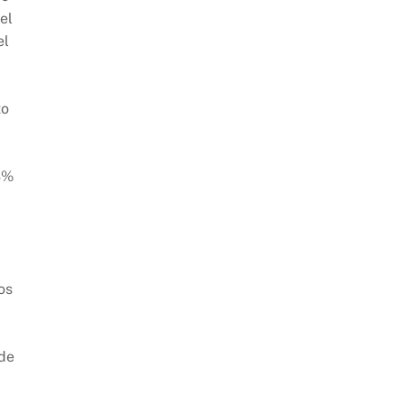
el
el
to
3%
os
de