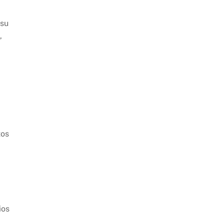
 su
,
tos
ios