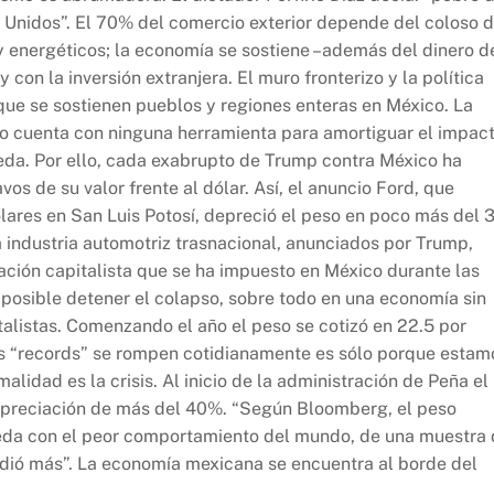
s Unidos”. El 70% del comercio exterior depende del coloso d
y energéticos; la economía se sostiene –además del dinero d
 con la inversión extranjera. El muro fronterizo y la política
 que se sostienen pueblos y regiones enteras en México. La
s no cuenta con ninguna herramienta para amortiguar el impac
oneda. Por ello, cada exabrupto de Trump contra México ha
s de su valor frente al dólar. Así, el anuncio Ford, que
ólares en San Luis Potosí, depreció el peso en poco más del 
industria automotriz trasnacional, anunciados por Trump,
ión capitalista que se ha impuesto en México durante las
imposible detener el colapso, sobre todo en una economía sin
alistas. Comenzando el año el peso se cotizó en 22.5 por
os “records” se rompen cotidianamente es sólo porque estam
idad es la crisis. Al inicio de la administración de Peña el
 depreciación de más del 40%. “Según Bloomberg, el peso
da con el peor comportamiento del mundo, de una muestra 
erdió más”. La economía mexicana se encuentra al borde del