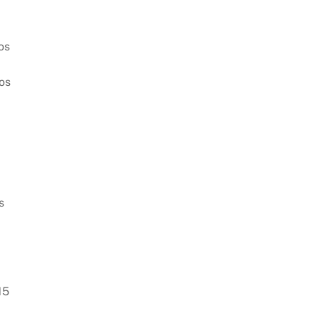
os
ros
s
15