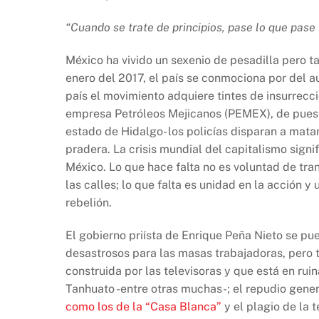
o
p
k
k
“Cuando se trate de principios, pase lo que pase
México ha vivido un sexenio de pesadilla pero t
enero del 2017, el país se conmociona por del a
país el movimiento adquiere tintes de insurrecci
empresa Petróleos Mejicanos (PEMEX), de puesto
estado de Hidalgo- los policías disparan a matar
pradera. La crisis mundial del capitalismo signi
México. Lo que hace falta no es voluntad de tra
las calles; lo que falta es unidad en la acción y
rebelión.
El gobierno priísta de Enrique Peña Nieto se p
desastrosos para las masas trabajadoras, pero
construida por las televisoras y que está en ru
Tanhuato -entre otras muchas-; el repudio gene
como los de la “Casa Blanca”
y el plagio de la 