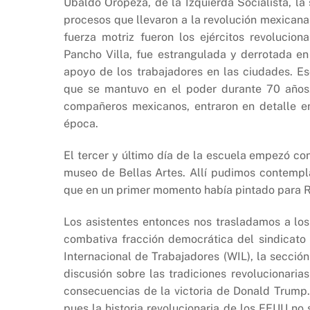
Ubaldo Oropeza, de la Izquierda Socialista, la
procesos que llevaron a la revolución mexicana
fuerza motriz fueron los ejércitos revolucio
Pancho Villa, fue estrangulada y derrotada e
apoyo de los trabajadores en las ciudades. Es
que se mantuvo en el poder durante 70 años.
compañeros mexicanos, entraron en detalle e
época.
El tercer y último día de la escuela empezó con
museo de Bellas Artes. Allí pudimos contempla
que en un primer momento había pintado para R
Los asistentes entonces nos trasladamos a los
combativa fracción democrática del sindicato 
Internacional de Trabajadores (WIL), la secció
discusión sobre las tradiciones revolucionari
consecuencias de la victoria de Donald Trump
pues la historia revolucionaria de los EEUU no