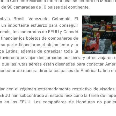
 la Corriente Marxista International se celebró en México 
s de 90 camaradas de 10 países del continente.
via, Brasil, Venezuela, Colombia, El
 un importante esfuerzo para conseguir
 Además, los camaradas de EEUU y Canadá
 financiar los boletos de compañeros de
u parte financiaron el alojamiento y la
ca Latina, además de organizar toda la
tuvieron que viajar dos jornadas por tierra y otros viajaron 
n que las rutas aéreas están diseñadas para conectar Amér
conectar de manera directa los países de América Latina en
ar con el régimen extremadamente restrictivo de visados
os EEUU han subcontrado al estado mexicano la tarea de impe
en en los EEUU. Los compañeros de Honduras no pudie