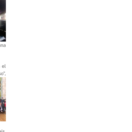
una
 el
o”,
ís,