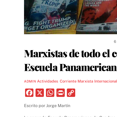
6
Marxistas de todo el c
Escuela Panamerican
Actividades
,
Corriente Marxista Internaciona
ADMIN
F
X
W
P
C
a
h
ri
o
Escrito por Jorge Martín
c
at
nt
p