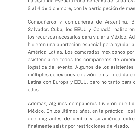
e
s
y
La segunda Escuela Panamericana de Cuadros de
b
A
Li
2 al 4 de diciembre, con la participación de má
o
p
n
Compañeros y compañeras de Argentina, Boli
o
p
k
Salvador, Cuba, los EEUU y Canadá realizaron
k
los recursos necesarios para viajar a México.
hicieron una aportación especial para ayudar a
América Latina. Los camaradas mexicanos por s
asistencia de todos los compañeros de Améri
logística del evento. Algunos de los asistentes 
múltiples conexiones en avión, en la medida e
Latina con Europa y EEUU, pero no tanto para 
ellos.
Además, algunos compañeros tuvieron que lidi
México. En los últimos años, en la práctica, l
que migrantes de centro y suramérica entr
finalmente asistir por restricciones de visado.