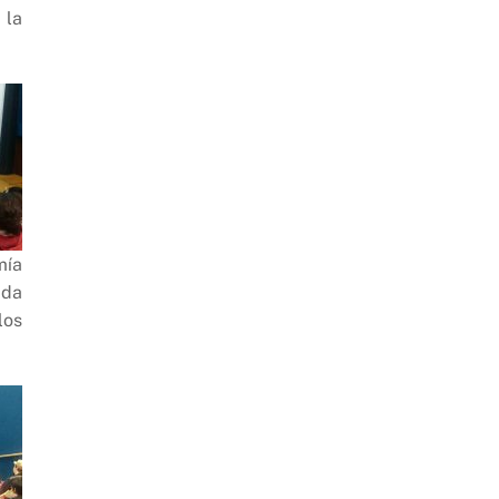
 la
mía
ada
los