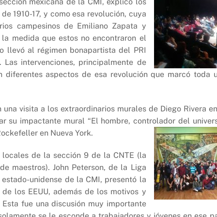
 sección mexicana de la CMI, explicó los
 de 1910-17, y como esa revolución, cuya
narios campesinos de Emiliano Zapata y
n la medida que estos no encontraron el
o llevó al régimen bonapartista del PRI
 Las intervenciones, principalmente de
n diferentes aspectos de esa revolución que marcó toda 
 una visita a los extraordinarios murales de Diego Rivera en
r su impactante mural “El hombre, controlador del univers
ockefeller en Nueva York.
 locales de la sección 9 de la CNTE (la
de maestros). John Peterson, de la Liga
n estado-unidense de la CMI, presentó la
as de los EEUU, además de los motivos y
. Esta fue una discusión muy importante
 solamente se le esconde a trabajadores y jóvenes en ese pa