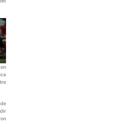
del
con
ica
tre
 de
dir
ron