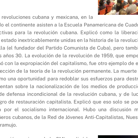
s revoluciones cubana y mexicana, en la
do el continente asisten a la Escuela Panamericana de Cuad
ctivas para la revolución cubana. Explicó como la liberac
 estado inextricablemente unidas en la historia de la revoluc
lla (el fundador del Partido Comunista de Cuba), pero tamb
os años 30. La evolución de la revolución de 1959, que emp
 con la expropiación del capitalismo, fue otro ejemplo de e
ección de la teoría de la revolución permanente. La muerte
como una oportunidad para redoblar sus esfuerzos para destr
ientan sobre la nacionalización de los medios de producci
 de defensa incondicional de la revolución cubana, y de lu
igro de restauración capitalista. Explicó que eso solo se po
a por el socialismo internacional. Hubo una discusión 
ñeros cubanos, de la Red de Jóvenes Anti-Capitalistas, Nues
ramujo.