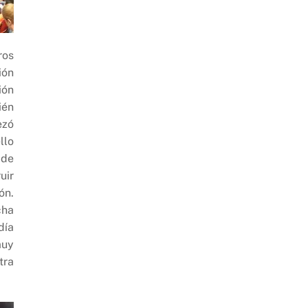
ros
ión
ión
ién
ezó
llo
 de
uir
ón.
cha
día
muy
tra