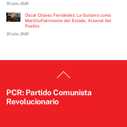
30 julio, 2026
Óscar Chávez Fernández: La Guitarra como
MartilloPatrimonio del Estado, Arsenal del
Pueblo
30 julio, 2026
Back
To
Top
PCR: Partido Comunista
Revolucionario