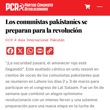
Skip
Cart
Men
to
15 MARZO, 2024
content
Los comunistas pakistaníes se
preparan para la revolución
Asia
,
Internacional
,
Pakistán
OCR ☭
F
X
W
P
C
a
h
ri
o
“¡La oscuridad pasará, el amanecer rojo está
c
at
nt
p
llegando!”. Este exaltado cántico en urdu resonó en
e
s
y
cientos de voces de los comunistas pakistaníes que
b
A
Li
se reunieron en Lahore los días 2 y 3 de marzo para
participar en el congreso de Lal Salaam. Fue un fin de
o
p
n
semana que combinó un alegre optimismo
o
p
k
revolucionario con un intenso fervor y una solemne
k
preparación para una nueva etapa en la lucha de