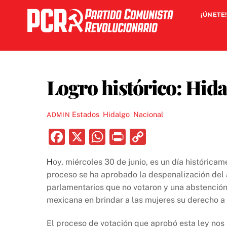
Skip
¡ÚNETE!
to
content
Logro histórico: Hida
Estados
,
Hidalgo
,
Nacional
ADMIN
F
X
W
P
C
a
h
ri
o
H
oy, miércoles 30 de junio, es un día históric
c
at
nt
p
proceso se ha aprobado la despenalización del a
e
s
y
parlamentarios que no votaron y una abstención.
b
A
Li
mexicana en brindar a las mujeres su derecho a 
o
p
n
El proceso de votación que aprobó esta ley nos r