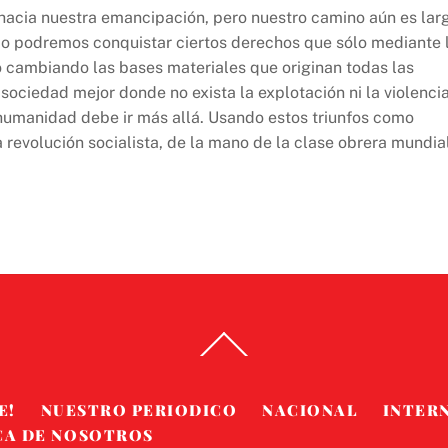
hacia nuestra emancipación, pero nuestro camino aún es lar
mo podremos conquistar ciertos derechos que sólo mediante 
 cambiando las bases materiales que originan todas las
ciedad mejor donde no exista la explotación ni la violencia
humanidad debe ir más allá. Usando estos triunfos como
revolución socialista, de la mano de la clase obrera mundial
Back
To
Top
E!
NUESTRO PERIODICO
NACIONAL
INTER
CA DE NOSOTROS