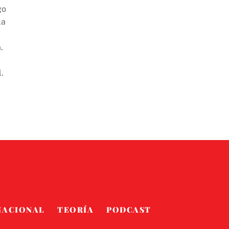
go
la
.
.
NACIONAL
TEORÍA
PODCAST