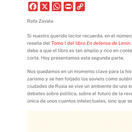
F
X
W
P
C
a
h
ri
o
Rafa Zavala
c
at
nt
p
e
s
y
Si nuestro querido lector recuerda, en el núme
b
A
Li
reseña del
Tomo I del libro
En defensa de Lenin
debe a que el libro es tan amplio y rico en cont
o
p
n
corta. Hoy presentamos esta segunda parte.
o
p
k
k
Nos quedamos en un momento clave para la histor
zarismo y se han forjado los soviets como autén
ciudades de Rusia se vive un ambiente de una e
debates sobre política, sobre el futuro de la rev
única de unos cuantos intelectuales, sino que s