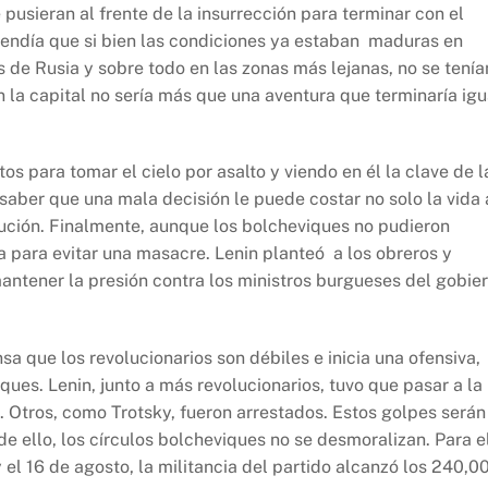
usieran al frente de la insurrección para terminar con el
endía que si bien las condiciones ya estaban maduras en
s de Rusia y sobre todo en las zonas más lejanas, no se tenía
 la capital no sería más que una aventura que terminaría igu
tos para tomar el cielo por asalto y viendo en él la clave de l
 saber que una mala decisión le puede costar no solo la vida 
olución. Finalmente, aunque los bolcheviques no pudieron
a para evitar una masacre. Lenin planteó a los obreros y
antener la presión contra los ministros burgueses del gobie
sa que los revolucionarios son débiles e inicia una ofensiva,
ues. Lenin, junto a más revolucionarios, tuvo que pasar a la
. Otros, como Trotsky, fueron arrestados. Estos golpes serán
de ello, los círculos bolcheviques no se desmoralizan. Para e
 el 16 de agosto, la militancia del partido alcanzó los 240,0