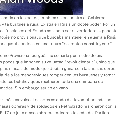
ionario en las calles, también se encuentra el Gobierno
 y la burguesía rusa. Existía en Rusia un doble poder. Por un
e las funciones del Estado así como ser el verdadero exponent
e Gobierno provisional que buscaba mantener en guerra a Rusi
raria justificándose en una futura “asamblea constituyente”.
erno Provisional burgués no se haría por medio de una
s pocos que imponen su voluntad “revolucionaria”), sino que
ropias masas, de modo que debían ganarse a las masas obrer
xigirle a los mencheviques romper con los burgueses y tomar
 esto los bolcheviques recibieron toda una campaña de
lamados. Sin embargo serían en vano.
vez más convulso. Los obreros cada día levantaban más las
masas obreras y de soldados en Petrogrado marcharon con l
El 17 de julio masas obreras rodearon la sede del Partido