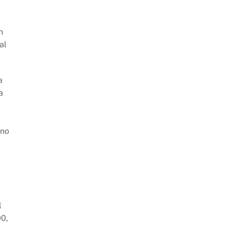
n
al
a
a
rno
l
00,