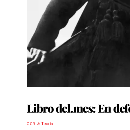
Libro del.mes: En def
Teoría
OCR ☭