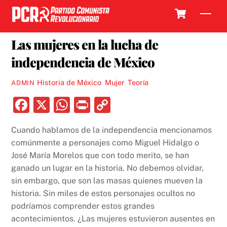
Skip
Cart
Men
to
2 MARZO, 2018
content
Las mujeres en la lucha de
independencia de México
Historia de México
,
Mujer
,
Teoría
ADMIN
F
X
W
P
C
a
h
ri
o
Cuando hablamos de la independencia mencionamos
c
at
nt
p
comúnmente a personajes como Miguel Hidalgo o
e
s
y
José María Morelos que con todo merito, se han
b
A
Li
ganado un lugar en la historia. No debemos olvidar,
sin embargo, que son las masas quienes mueven la
o
p
n
historia. Sin miles de estos personajes ocultos no
o
p
k
podríamos comprender estos grandes
k
acontecimientos. ¿Las mujeres estuvieron ausentes en