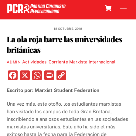
Skip
Cart
Men
to
content
18 OCTUBRE, 2018
La ola roja barre las universidades
británicas
Actividades
,
Corriente Marxista Internacional
ADMIN
F
X
W
P
C
a
h
ri
o
Escrito por: Marxist Student Federation
c
at
nt
p
e
s
y
Una vez más, este otoño, los estudiantes marxistas
b
A
Li
han visitado los campus de toda Gran Bretaña,
inscribiendo a ansiosos estudiantes en las sociedades
o
p
n
marxistas universitarias. Este año ha sido el más
o
p
k
exitoso hasta la fecha para la Federación de