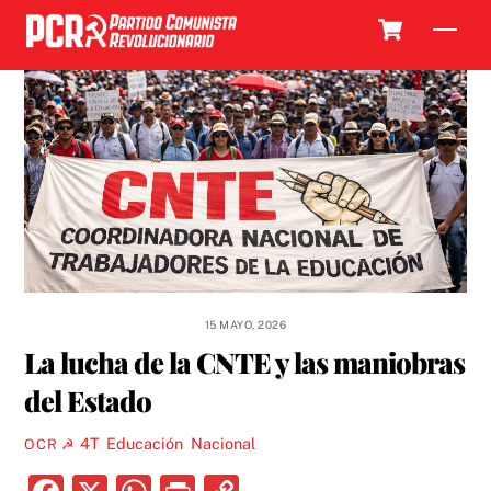
Skip
Cart
Men
to
content
15 MAYO, 2026
La lucha de la CNTE y las maniobras
del Estado
4T
,
Educación
,
Nacional
OCR ☭