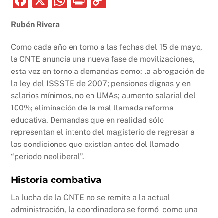
F
X
W
P
C
a
h
ri
o
Rubén Rivera
c
at
nt
p
e
s
y
Como cada año en torno a las fechas del 15 de mayo,
b
A
Li
la CNTE anuncia una nueva fase de movilizaciones,
esta vez en torno a demandas como: la abrogación de
o
p
n
la ley del ISSSTE de 2007; pensiones dignas y en
o
p
k
salarios mínimos, no en UMAs; aumento salarial del
k
100%; eliminación de la mal llamada reforma
educativa. Demandas que en realidad sólo
representan el intento del magisterio de regresar a
las condiciones que existían antes del llamado
“periodo neoliberal”.
Historia combativa
La lucha de la CNTE no se remite a la actual
administración, la coordinadora se formó como una