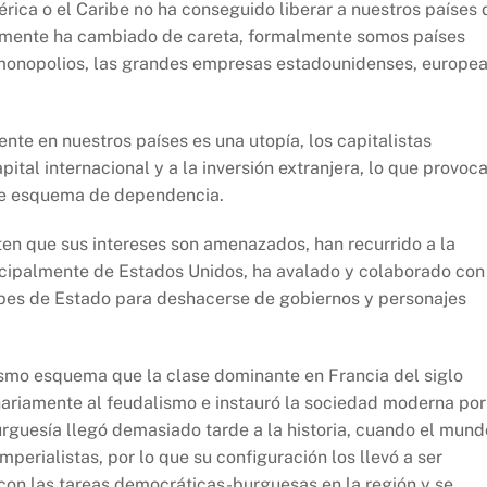
ica o el Caribe no ha conseguido liberar a nuestros países 
plemente ha cambiado de careta, formalmente somos países
monopolios, las grandes empresas estadounidenses, europe
nte en nuestros países es una utopía, los capitalistas
pital internacional y a la inversión extranjera, lo que provoc
este esquema de dependencia.
nten que sus intereses son amenazados, han recurrido a la
incipalmente de Estados Unidos, ha avalado y colaborado con
olpes de Estado para deshacerse de gobiernos y personajes
mismo esquema que la clase dominante en Francia del siglo
onariamente al feudalismo e instauró la sociedad moderna por
burguesía llegó demasiado tarde a la historia, cuando el mund
perialistas, por lo que su configuración los llevó a ser
 con las tareas democráticas-burguesas en la región y se