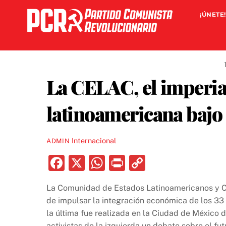
Skip
¡ÚNETE!
to
content
La CELAC, el imperial
latinoamericana bajo 
Internacional
ADMIN
F
X
W
P
C
a
h
ri
o
La Comunidad de Estados Latinoamericanos y Ca
c
at
nt
p
de impulsar la integración económica de los 33
e
s
y
la última fue realizada en la Ciudad de México d
activistas de la izquierda un debate sobre el fu