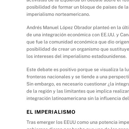
b
A
Li
posibilidad de formar un bloque de países de la 
o
p
n
imperialismo norteamericano.
o
p
k
k
Andrés Manuel López Obrador planteó en la últ
de una integración económica con EE.UU. y Cana
que fue la comunidad económica que dio origen 
posibilidad de crear un organismo que sustituy
los intereses del imperialismo estadounidense.
Este debate es positivo porque se visualiza la l
fronteras nacionales y se tiende a una perspect
Sin embargo, es necesario cuestionar ¿la integr
de la región y las limitantes que implica realiz
integración latinoamericana sin la influencia de
EL IMPERIALISMO
Tras emerger los EEUU como una potencia imperia