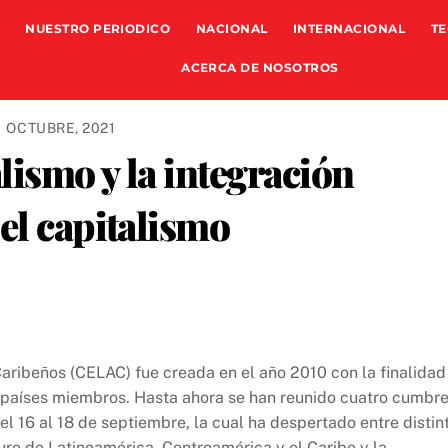
NUESTRO PERIODICO
NACIONAL
INTERNACIONAL
TE
ACERCA DE NOSOTROS
1 OCTUBRE, 2021
ismo y la integración
el capitalismo
ribeños (CELAC) fue creada en el año 2010 con la finalidad
 países miembros. Hasta ahora se han reunido cuatro cumbre
el 16 al 18 de septiembre, la cual ha despertado entre distin
turo de Latinoamérica, Centroamérica y el Caribe y la