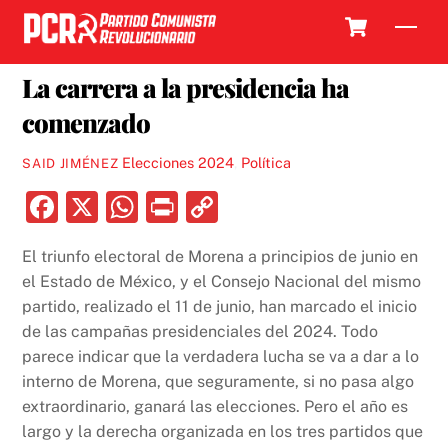
Skip
Cart
Men
to
21 JUNIO, 2023
content
La carrera a la presidencia ha
comenzado
Elecciones 2024
,
Política
SAID JIMÉNEZ
F
X
W
P
C
a
h
ri
o
El triunfo electoral de Morena a principios de junio en
c
at
nt
p
el Estado de México, y el Consejo Nacional del mismo
e
s
y
partido, realizado el 11 de junio, han marcado el inicio
b
A
Li
de las campañas presidenciales del 2024. Todo
parece indicar que la verdadera lucha se va a dar a lo
o
p
n
interno de Morena, que seguramente, si no pasa algo
o
p
k
extraordinario, ganará las elecciones. Pero el año es
k
largo y la derecha organizada en los tres partidos que