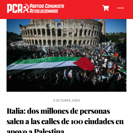
Skip
Cart
Men
to
content
5 OCTUBRE, 2025
Italia: dos millones de personas
salen a las calles de 100 ciudades en
apoyo a Palestina