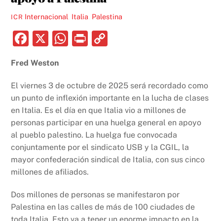
Internacional
,
Italia
,
Palestina
ICR
F
X
W
P
C
a
h
ri
o
Fred Weston
c
at
nt
p
e
s
y
El viernes 3 de octubre de 2025 será recordado como
b
A
Li
un punto de inflexión importante en la lucha de clases
en Italia. Es el día en que Italia vio a millones de
o
p
n
personas participar en una huelga general en apoyo
o
p
k
al pueblo palestino. La huelga fue convocada
k
conjuntamente por el sindicato USB y la CGIL, la
mayor confederación sindical de Italia, con sus cinco
millones de afiliados.
Dos millones de personas se manifestaron por
Palestina en las calles de más de 100 ciudades de
toda Italia. Esto va a tener un enorme impacto en la