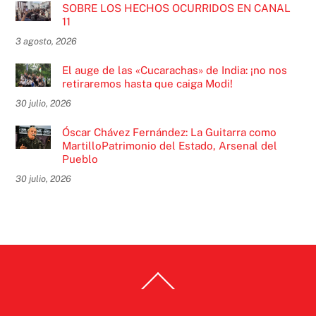
SOBRE LOS HECHOS OCURRIDOS EN CANAL
11
3 agosto, 2026
El auge de las «Cucarachas» de India: ¡no nos
retiraremos hasta que caiga Modi!
30 julio, 2026
Óscar Chávez Fernández: La Guitarra como
MartilloPatrimonio del Estado, Arsenal del
Pueblo
30 julio, 2026
Back
To
Top