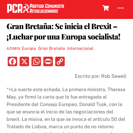
Skip
Cart
Men
to
17 ABRIL, 2017
content
Gran Bretaña: Se inicia el Brexit –
¡Luchar por una Europa socialista!
Europa
,
Gran Bretaña
,
Internacional
ADMIN
F
X
W
P
C
a
h
ri
o
Escrito por: Rob Sewell
c
at
nt
p
e
s
y
“>La suerte está echada. La primera ministra, Theresa
b
A
Li
May, ya firmó la carta que le fue entregada al
Presidente del Consejo Europeo, Donald Tusk, con la
o
p
n
que se anuncia el inicio de las negociaciones del
o
p
k
brexit
. La misiva, en la que se invoca el artículo 50 del
k
Tratado de Lisboa, marca un punto de no retorno