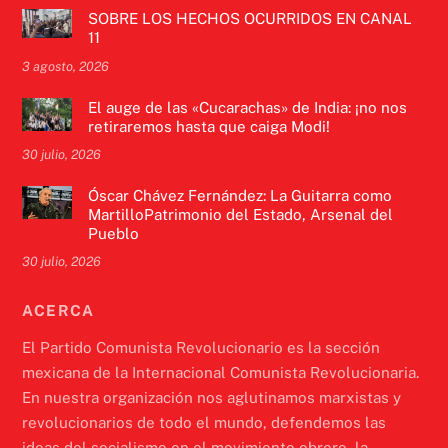
SOBRE LOS HECHOS OCURRIDOS EN CANAL
11
3 agosto, 2026
El auge de las «Cucarachas» de India: ¡no nos
retiraremos hasta que caiga Modi!
30 julio, 2026
Óscar Chávez Fernández: La Guitarra como
MartilloPatrimonio del Estado, Arsenal del
Pueblo
30 julio, 2026
ACERCA
El Partido Comunista Revolucionario es la sección
mexicana de la Internacional Comunista Revolucionaria.
En nuestra organización nos aglutinamos marxistas y
revolucionarios de todo el mundo, defendemos las
ideas del socialismo en el movimiento obrero, la